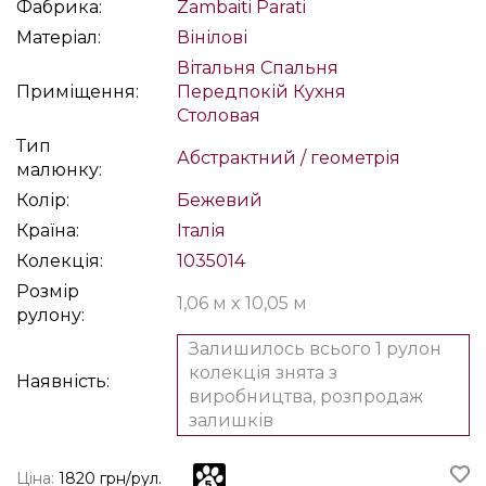
Фабрика:
Zambaiti Parati
Матеріал:
Вінілові
Вітальня
Спальня
Приміщення:
Передпокій
Кухня
Столовая
Тип
Абстрактний / геометрія
малюнку:
Колір:
Бежевий
Країна:
Італія
Колекція:
1035014
Розмір
1,06 м x 10,05 м
рулону:
Залишилось всього 1 рулон
колекція знята з
Наявність:
виробництва, розпродаж
залишків
Ціна:
1820 грн/рул.