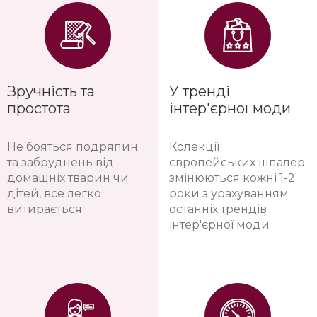
Зручність та
У тренді
простота
інтер'єрної моди
Не бояться подряпин
Колекції
та забруднень від
європейських шпалер
домашніх тварин чи
змінюються кожні 1-2
дітей, все легко
роки з урахуванням
витирається
останніх трендів
інтер'єрної моди