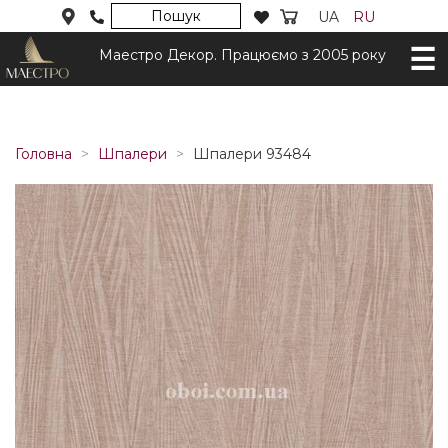
Пошук
UA
RU
Маестро Декор. Працюємо з 2005 року
Головна
Шпалери
Шпалери 93484