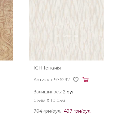
ICH Іспанія
Артикул: 976292
Залишилось:
2 рул.
0,53м Х 10,05м
704 грн/рул.
497 грн/рул.