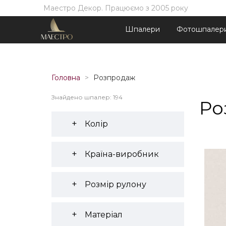
Маестро Декор. Працюємо з 2005 року
Шпалери
Фотошпалер
Головна
Розпродаж
Знайдено шпалер: 194
Ро
Колір
Країна-виробник
Розмір рулону
Матеріал