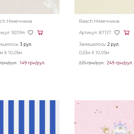
ch Німеччина
Rasch Німеччина
икул: 92094
Артикул: 87137
ишилось:
3 рул.
Залишилось:
2 рул.
3м Х 10,05м
0,53м Х 10,05м
грн/рул.
149 грн/рул.
225 грн/рул.
249 грн/рул.