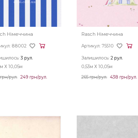
ch Німеччина
Rasch Німеччина
икул: 88002
Артикул: 75510
ишилось:
3 рул.
Залишилось:
2 рул.
3м Х 10,05м
0,53м Х 10,05м
грн/рул.
249 грн/рул.
265 грн/рул.
438 грн/рул.