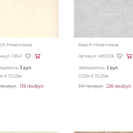
ch Німеччина
Rasch Німеччина
икул: 11841
Артикул: 490036
ишилось:
3 рул.
Залишилось:
2 рул.
3м Х 10,05м
0,53м Х 10,05м
грн/рул.
136 грн/рул.
301 грн/рул.
226 грн/рул.