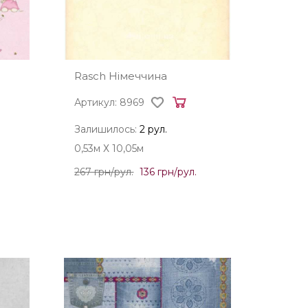
Rasch Німеччина
Артикул: 8969
Залишилось:
2 рул.
0,53м Х 10,05м
267 грн/рул.
136 грн/рул.