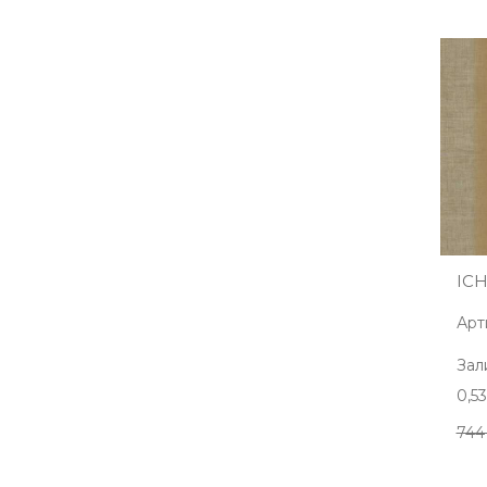
ICH
Арт
Зал
0,5
744