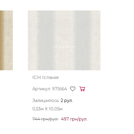
ICH Іспанія
Артикул: 975664
Залишилось:
2 рул.
0,53м Х 10,05м
744 грн/рул.
497 грн/рул.