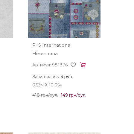
P+S International
Німеччина
Артикул: 981876
Залишилось:
3 рул.
0,53м Х 10,05м
418 грн/рул.
149 грн/рул.