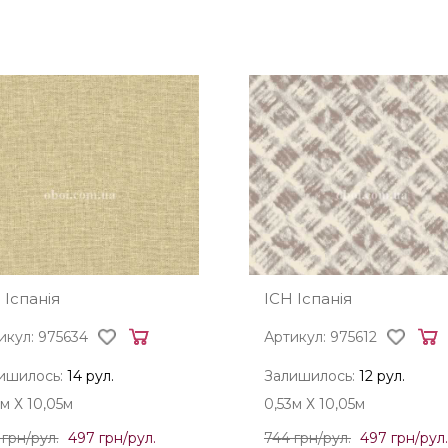
 Іспанія
ICH Іспанія
икул: 975634
Артикул: 975612
ишилось:
14 рул.
Залишилось:
12 рул.
3м Х 10,05м
0,53м Х 10,05м
 грн/рул.
497 грн/рул.
744 грн/рул.
497 грн/рул.