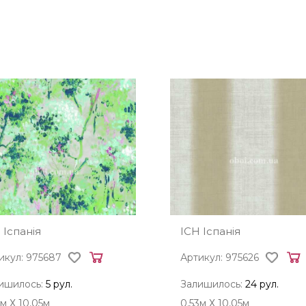
 Іспанія
ICH Іспанія
икул: 975687
Артикул: 975626
ишилось:
5 рул.
Залишилось:
24 рул.
3м Х 10,05м
0,53м Х 10,05м