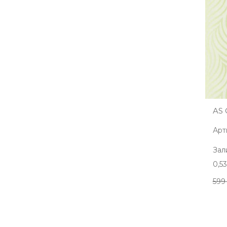
AS 
Арт
Зал
0,5
599