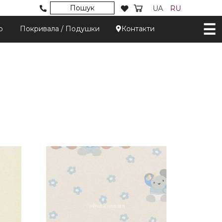
Пошук
UA
RU
р
Покривала / Подушки
Контакти