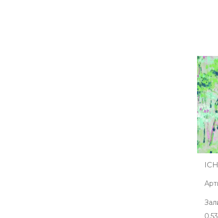
ICH
Арт
Зал
0,5