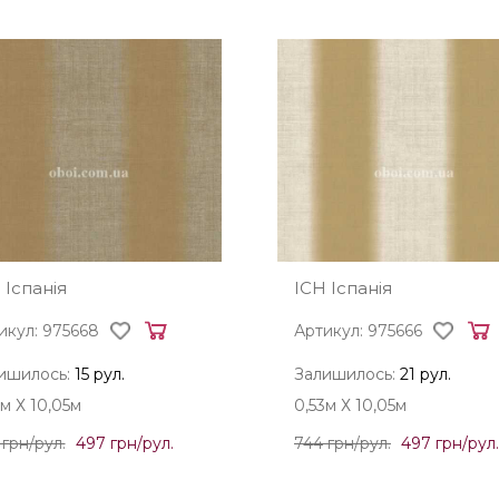
 Іспанія
ICH Іспанія
икул: 975668
Артикул: 975666
ишилось:
15 рул.
Залишилось:
21 рул.
3м Х 10,05м
0,53м Х 10,05м
 грн/рул.
497 грн/рул.
744 грн/рул.
497 грн/рул.