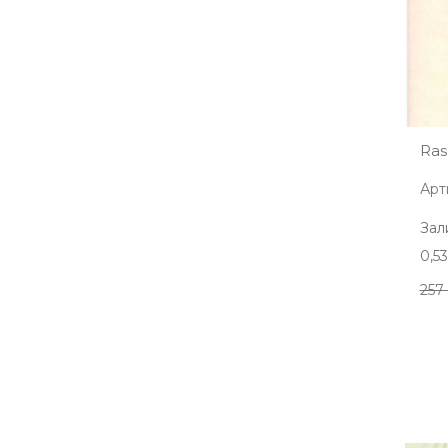
Ras
Арт
Зал
0,5
257 