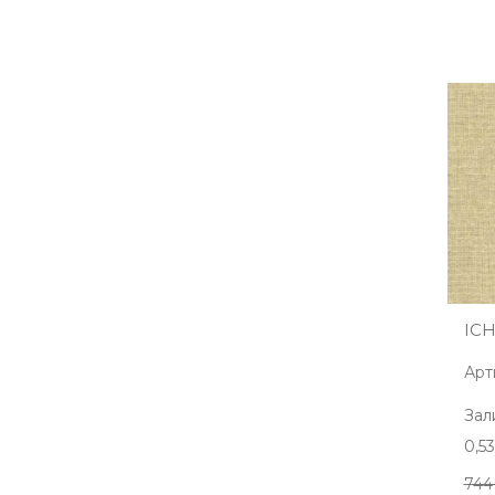
ICH
Арт
Зал
0,5
744