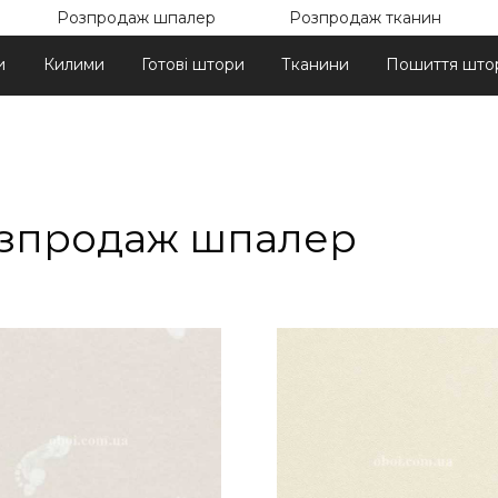
Розпродаж шпалер
Розпродаж тканин
и
Килими
Готові штори
Тканини
Пошиття што
зпродаж шпалер