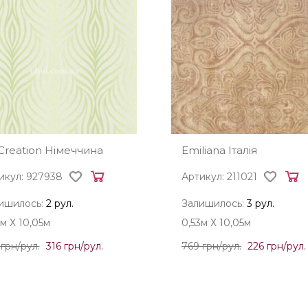
Creation Німеччина
Emiliana Італія
икул: 927938
Артикул: 211021
ишилось:
2 рул.
Залишилось:
3 рул.
3м Х 10,05м
0,53м Х 10,05м
 грн/рул.
316 грн/рул.
769 грн/рул.
226 грн/рул.