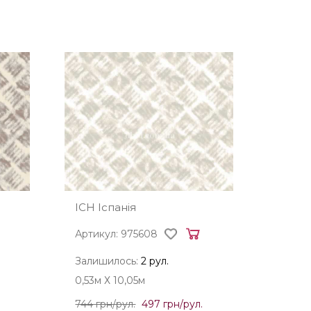
ICH Іспанія
Артикул: 975608
Залишилось:
2 рул.
0,53м Х 10,05м
744 грн/рул.
497 грн/рул.