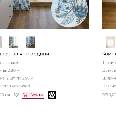
лект лляні гардини
Компл
на: Іспанія
Тканин
на: 2,80 м
Довжин
а: 2 шт. по 2,50 м
Ширина:
сть: в наявності
Наявніс
00
грн
2570,0
Купити