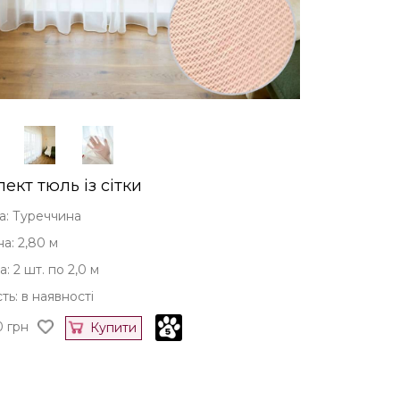
ект тюль із сітки
а: Туреччина
а: 2,80 м
 2 шт. по 2,0 м
ть: в наявності
0
грн
Купити