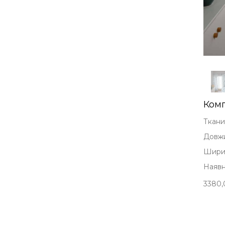
Комп
Ткани
Довжи
Ширин
Наявні
3380,