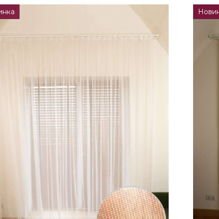
инка
Нови