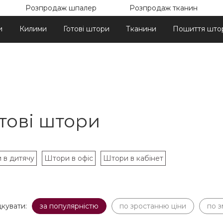
Розпродаж шпалер
Розпродаж тканин
и
Килими
Готові штори
Тканини
Пошиття што
тові штори
 в дитячу
Штори в офіс
Штори в кабінет
кувати:
за популярністю
по зростанню ціни
по 