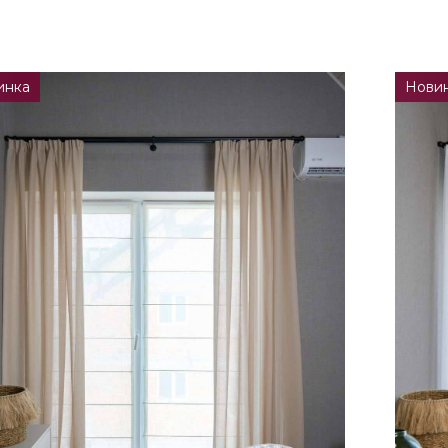
инка
Нови