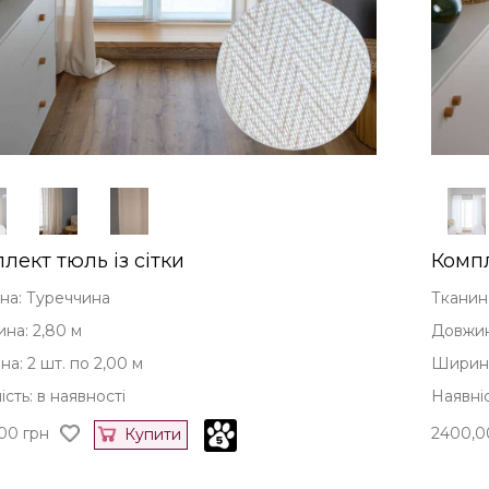
лект тюль із сітки
Компл
на: Туреччина
Тканин
на: 2,80 м
Довжин
а: 2 шт. по 2,00 м
Ширина
сть: в наявності
Наявніс
00
грн
2400,0
Купити