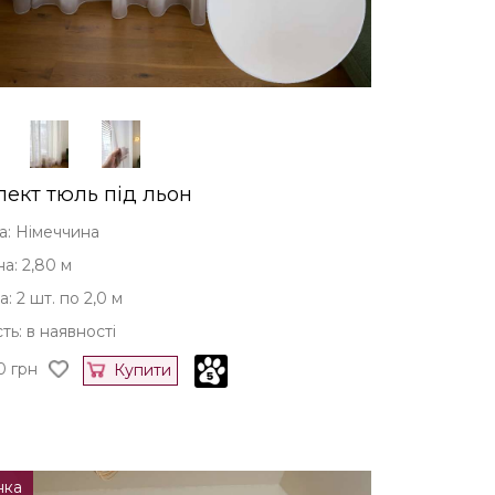
ект тюль під льон
а: Німеччина
а: 2,80 м
 2 шт. по 2,0 м
ть: в наявності
0
грн
Купити
нка