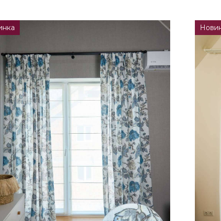
инка
Нови