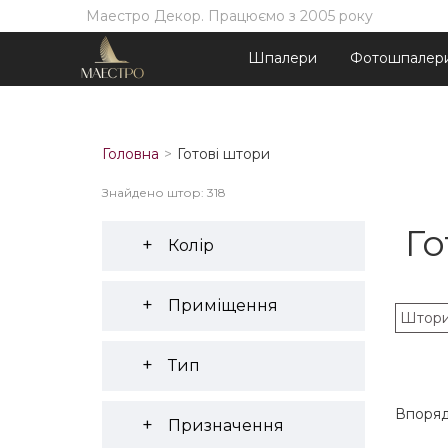
Маестро Декор. Працюємо з 2005 року
Шпалери
Фотошпалер
Головна
Готові штори
Знайдено штор: 318
Го
Колір
Приміщення
Штори
Тип
Впоряд
Призначення