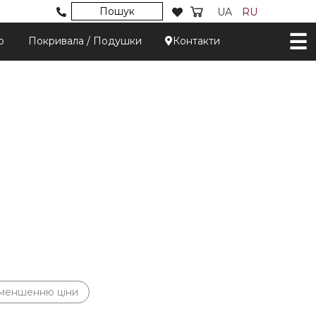
Пошук
UA
RU
р
Покривала / Подушки
Контакти
зменшенню ціни