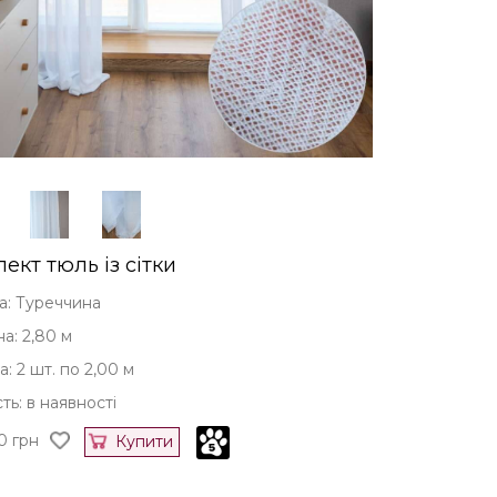
ект тюль із сітки
а: Туреччина
а: 2,80 м
: 2 шт. по 2,00 м
ть: в наявності
0
грн
Купити