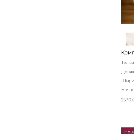
Комп
Ткани
Довжи
Ширин
Наявні
2570,
Нов