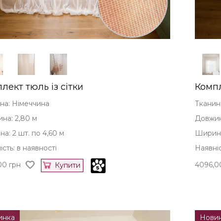
лект тюль із сітки
Компл
на: Німеччина
Тканин
на: 2,80 м
Довжин
а: 2 шт. по 4,60 м
Ширина:
сть: в наявності
Наявніс
00
грн
4096,0
Купити
инка
Нови