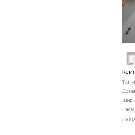
Комп
Ткани
Довжи
Ширин
Наявні
2400,