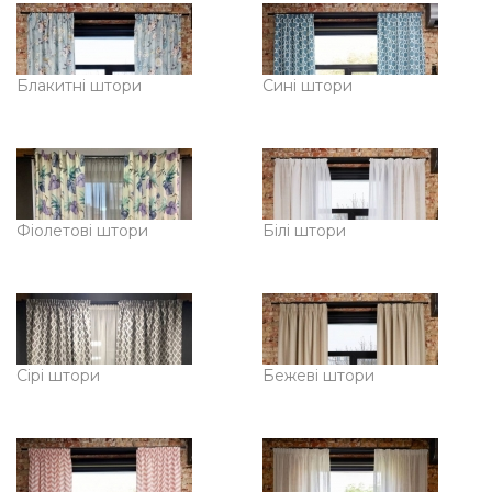
Блакитні штори
Сині штори
Фіолетові штори
Білі штори
Сірі штори
Бежеві штори