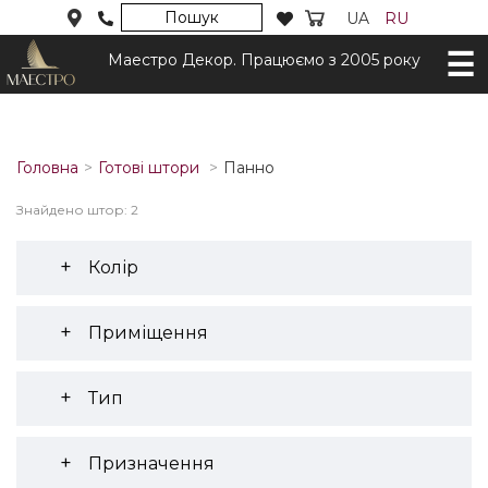
Пошук
UA
RU
Маестро Декор. Працюємо з 2005 року
Головна
Готові штори
Панно
Знайдено штор: 2
Колір
Приміщення
Тип
Призначення