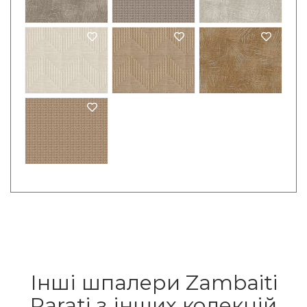
Інші шпалери Zambaiti
Parati з інших колекцій