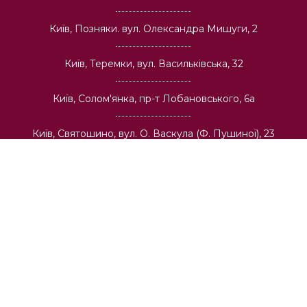
Київ, Позняки. вул. Олександра Мишуги, 2
Київ, Теремки, вул. Васильківська, 32
Київ, Солом'янка, пр-т Лобановського, 6а
Київ, Святошино, вул. О. Васкула (Ф. Пушиної), 23
Київ, Виноградар, вул. І. Виговського, 42
Про компанію
Гуртова торгівля
Архітекторам та будівельним компаніям