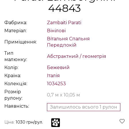
44843
Фабрика:
Zambaiti Parati
Матеріал:
Вінілові
Вітальня
Спальня
Приміщення:
Передпокій
Тип
Абстрактний / геометрія
малюнку:
Колір:
Бежевий
Країна:
Італія
Колекція:
1034253
Розмір
0,7 м x 10,05 м
рулону:
Наявність:
Залишилось всього 1 рулон
Ціна:
1030 грн/рул.