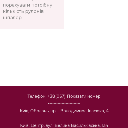
порахувати потрібну
кількість рулонів
шпалер
Телефон:
+38(067)
Показати номер
Київ, Оболонь, пр-т Володимира Івасюка, 4
Київ, Центр, вул. Велика Васильківська, 134