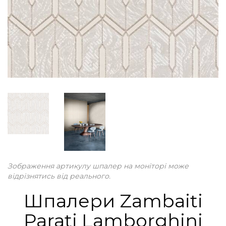
Зображення артикулу шпалер на моніторі може
відрізнятись від реального.
Шпалери Zambaiti
Parati Lamborghini