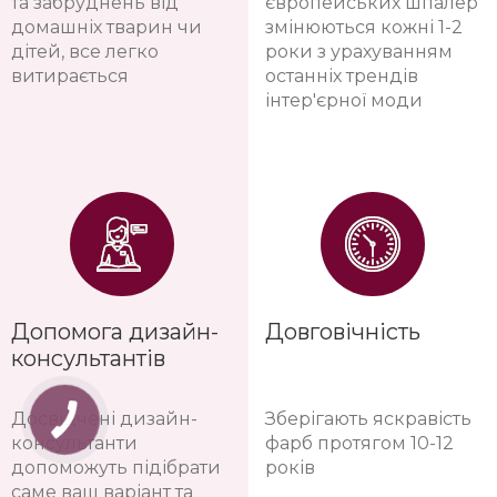
та забруднень від
європейських шпалер
домашніх тварин чи
змінюються кожні 1-2
дітей, все легко
роки з урахуванням
витирається
останніх трендів
інтер'єрної моди
Допомога дизайн-
Довговічність
консультантів
Досвідчені дизайн-
Зберігають яскравість
консультанти
фарб протягом 10-12
допоможуть підібрати
років
саме ваш варіант та