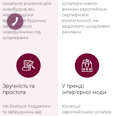
Ідеальне рішення для
Шпалери мають
новобудов, всі
визнані європейські
мікротріщини
сертифікати
від усадки будинку
екологічності, не
залишаються
виділяють шкідливих
невидимими під
речовин
шпалерами
Зручність та
У тренді
простота
інтер'єрної моди
Не бояться подряпин
Колекції
та забруднень від
європейських шпалер