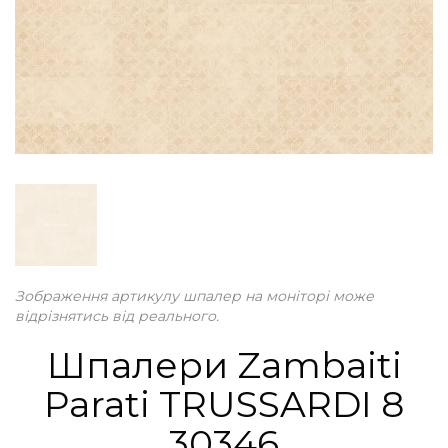
Зображення артикулу шпалер на моніторі може
відрізнятись від реального.
Шпалери Zambaiti
Parati TRUSSARDI 8
30346