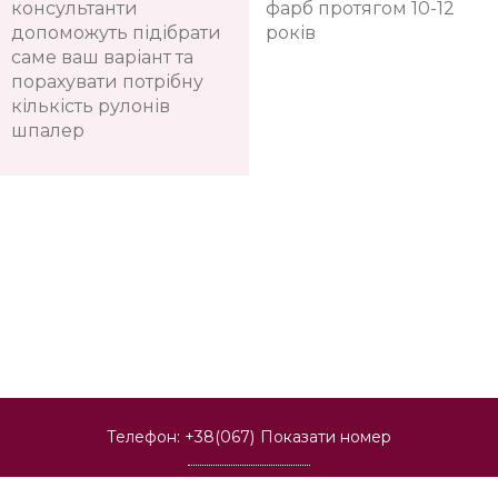
консультанти
фарб протягом 10-12
допоможуть підібрати
років
саме ваш варіант та
порахувати потрібну
кількість рулонів
шпалер
Телефон:
+38(067)
Показати номер
Київ, Оболонь, пр-т Володимира Івасюка, 4