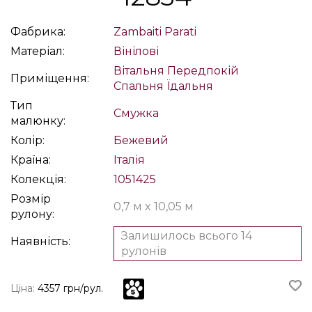
Фабрика:
Zambaiti Parati
Матеріал:
Вінілові
Вітальня
Передпокій
Приміщення:
Спальня
Їдальня
Тип
Смужка
малюнку:
Колір:
Бежевий
Країна:
Італія
Колекція:
1051425
Розмір
0,7 м x 10,05 м
рулону:
Залишилось всього 14
Наявність:
рулонів
Ціна:
4357 грн/рул.