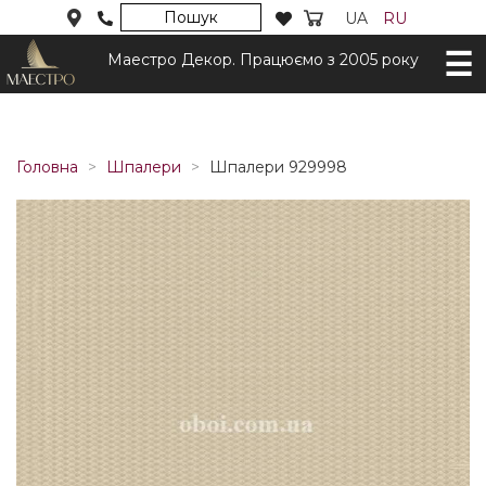
Пошук
UA
RU
Маестро Декор. Працюємо з 2005 року
Головна
Шпалери
Шпалери 929998