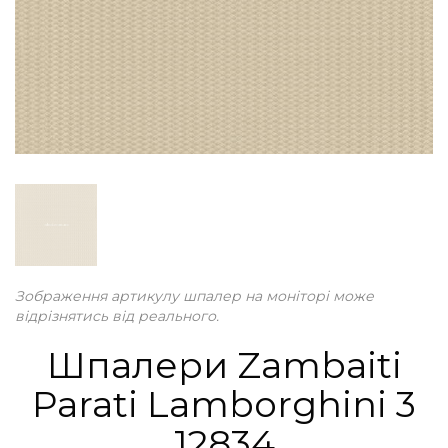
Зображення артикулу шпалер на моніторі може
відрізнятись від реального.
Шпалери Zambaiti
Parati Lamborghini 3
12834