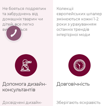
Не бояться подряпин
Колекції
та забруднень від
європейських шпалер
домашніх тварин чи
змінюються кожні 1-2
дітей, все легко
роки з урахуванням
витирається
останніх трендів
інтер'єрної моди
Допомога дизайн-
Довговічність
консультантів
Досвідчені дизайн-
Зберігають яскравість