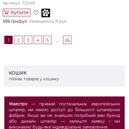
Артикул: 72049
Купити
696 грн/рул.
Залишилось 8 рул.
...
1
2
3
4
5
26
КОШИК
Немає товарів у кошику
Маестро
— прямий постачальник європейських
шпалер, ми маємо доступ до більшості шпалерних
фабрик. Якщо ви не знайшли потрібний вам бренд
або дизайн шпалер — залиште заявку і ми
виконаємо будь-яке індивідуальне замовлення.