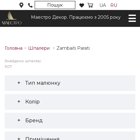
Пошук
UA
RU
Маестро Декор. Працюємо з 2005 року
Головна
Шпалери
Zambaiti Parati
Знайдено шпалер:
307
Тип малюнку
Колір
Бренд
Приміщення