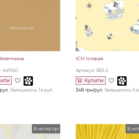
Німеччина
ICH Іспанія
: 449150
Артикул: 583-2
пити
Купити
рул.
Залишилось 14 рул.
348 грн/рул.
Залишилось 6 р
В интер'єрі
В инт