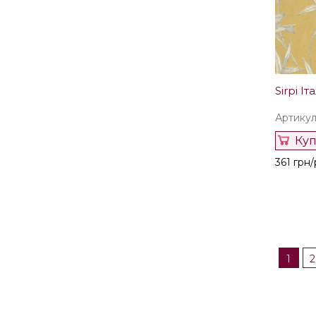
Sirpi Іта
Артикул:
Ку
361 грн/
1
2