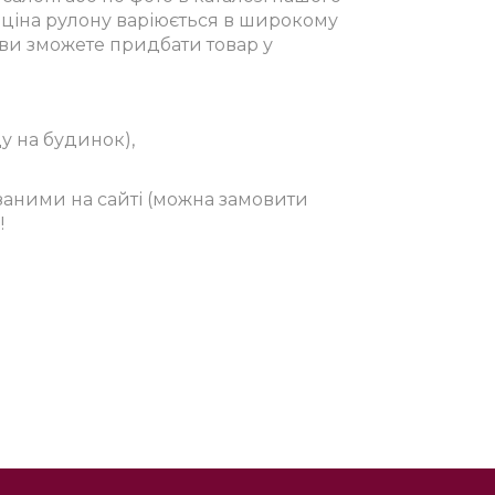
у, ціна рулону варіюється в широкому
, ви зможете придбати товар у
у на будинок),
заними на сайті (можна замовити
!