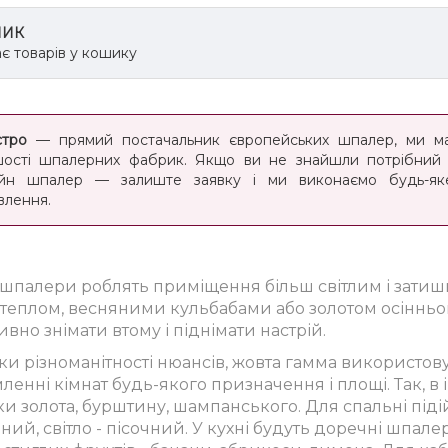
ИК
є товарів у кошику
тро
— прямий постачальник європейських шпалер, ми м
шості шпалерних фабрик. Якщо ви не знайшли потрібний
йн шпалер — залиште заявку і ми виконаємо будь-яке
влення.
 шпалери роблять приміщення більш світлим і затиш
м теплом, весняними кульбабами або золотом осіннь
вно знімати втому і піднімати настрій.
и різноманітності нюансів, жовта гамма використовує
енні кімнат будь-якого призначення і площі. Так, в 
ки золота, бурштину, шампанського. Для спальні підій
ний, світло - пісочний. У кухні будуть доречні шпале