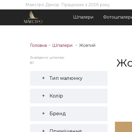
Маестро Декор. Працюємо з 2005 року
Шпалери
Фотошпалер
Головна
Шпалери
Жовтий
Знайдено шпалер:
Жо
81
Тип малюнку
Колір
Бренд
Приміщення