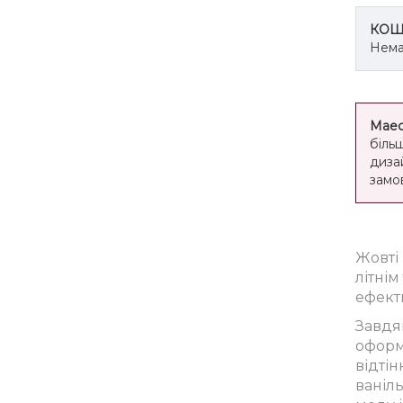
КОШ
Нема
Маес
біль
диза
замо
Жовті
літні
ефекти
Завдяк
оформл
відтін
ваніль