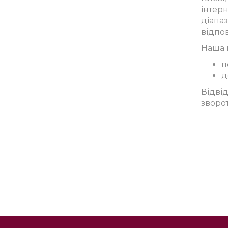
інтерн
діапаз
відпов
Наша 
п
д
Відві
зворо