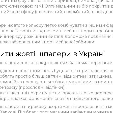
 стиглих фруктів - банани, абрикоси, лимона. Для каб
исто-оливковою гамі. Оптимальний вибір покриттів д
йний колір фону (пшеничний, солом'яний) в поєднан
ри жовтого кольору легко комбінувати з іншими фар
но на їх фоні виглядає темні меблі і штори в трав'ян
и інтер'єру розкішний вигляд допоможе поєднання з
вою забарвленням штор і меблевої оббивки.
ити жовті шпалери в Україні
 шпалери для стін відрізняються багатьма перевагам
ідходять для приміщень будь-якого призначення, р
облять простір більш світлим, відкритим і затишним.
армонійно поєднуються з багатьма квітами за принц
онтрасту (прохолодні відтінки).
кісні настінні покриття не вигоряють і легко перенос
ідрізняються різноманітністю відтінків жовтого кольо
 шпалери в широкому асортименті представлені в ме
 Харкові. Підібрати оптимальний варіант ви можете в 