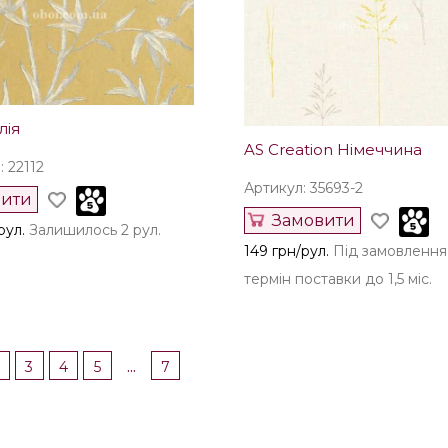
лія
AS Creation Німеччина
 22112
Артикул: 35693-2
пити
Замовити
рул.
Залишилось 2 рул.
149 грн/рул.
Під замовлення
термін поставки до 1,5 міс.
...
3
4
5
7