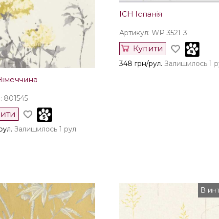
ICH Іспанія
Артикул: WP 3521-3
Купити
348 грн/рул.
Залишилось 1 р
Німеччина
: 801545
пити
рул.
Залишилось 1 рул.
В инт