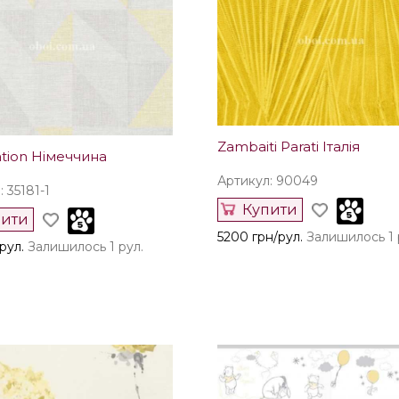
Zambaiti Parati Італія
ation Німеччина
Артикул: 90049
 35181-1
Купити
пити
5200 грн/рул.
Залишилось 1 
рул.
Залишилось 1 рул.