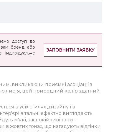
аємо доступ до
 вам бренд або
ЗАПОВНИТИ ЗАЯВКУ
 індивідуальне
ним, викликаючи приємні асоціації з
ого листя, цей природний колір здатний
ться в усіх стилях дизайну і в
інтер'єрі вітальні ефектно виглядають
дуть м'які, заспокійливі тони -
ри в жовтих тонах, що нагадують відтінки