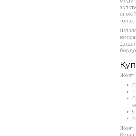
меду і
золот
спокі
тонах.
Шпале
виграш
Додат
бордо
Куп
Жовті
П
Р
Г
к
Я
В
Жовті
Києві,