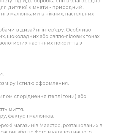
інету підійде обробка стін в благородної
ля дитячої кімнати - природний,
ні з малюнками в ніжних, пастельних
бами в дизайні інтер'єру. Особливо
их, шоколадних або світло-лілових тонах.
олотистих настінних покриттів з
и.
озміру і стилю оформлення.
ипом споріднення (теплі тони) або
ять миття.
ру, фактур і малюнків.
режі магазинів Маестро, розташованих в
салоні або по фото в каталозі нашого