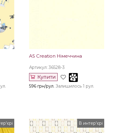
AS Creation Німеччина
Артикул: 36528-3
Купити
ул.
596 грн/рул.
Залишилось 1 рул.
ер'єрі
В интер'єрі