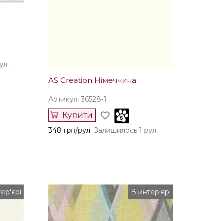
ул.
AS Creation Німеччина
Артикул: 36528-1
Купити
348 грн/рул.
Залишилось 1 рул.
ер'єрі
В интер'єрі