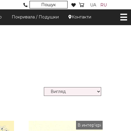
Пошук
UA
RU
р
Покривала / Подушки
Контакти
В интер'єрі