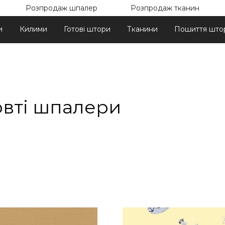
Розпродаж шпалер
Розпродаж тканин
и
Килими
Готові штори
Тканини
Пошиття што
вті шпалери