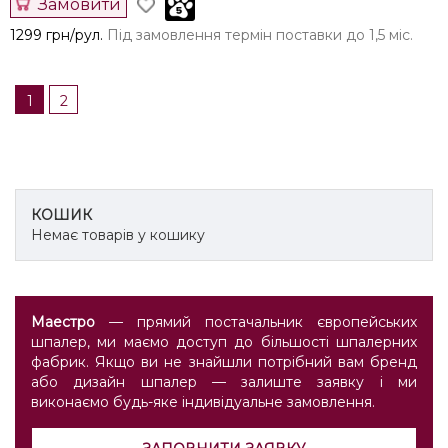
Замовити
1299 грн/рул.
Під замовлення термін поставки до 1,5 міс.
1
2
КОШИК
Немає товарів у кошику
Маестро
— прямий постачальник європейських
шпалер, ми маємо доступ до більшості шпалерних
фабрик. Якщо ви не знайшли потрібний вам бренд
або дизайн шпалер — залиште заявку і ми
виконаємо будь-яке індивідуальне замовлення.