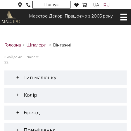
Пошук
UA
RU
Маестро Декор. Працюємо з 2005 року
Головна
Шпалери
Вінтажні
Знайдено шпалер:
22
Тип малюнку
Колір
Бренд
Приміщення