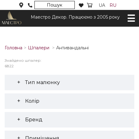
Пошук
UA
RU
Маестро Декор. Працюємо з 2005 року
Головна
Шпалери
Антивандальні
Знайдено шпалер:
6822
Тип малюнку
Колір
Бренд
Приміщення