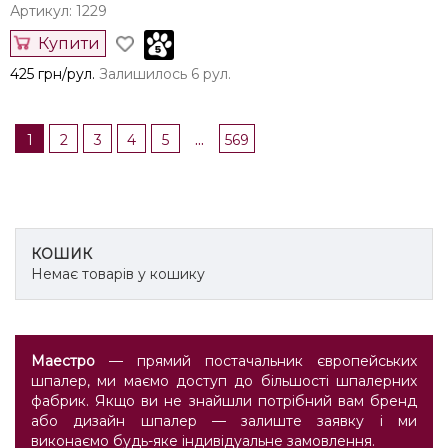
Артикул: 1229
Купити
425 грн/рул.
Залишилось 6 рул.
...
1
2
3
4
5
569
КОШИК
Немає товарів у кошику
Маестро
— прямий постачальник європейських
шпалер, ми маємо доступ до більшості шпалерних
фабрик. Якщо ви не знайшли потрібний вам бренд
або дизайн шпалер — залиште заявку і ми
виконаємо будь-яке індивідуальне замовлення.