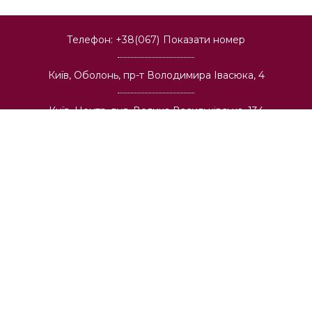
Телефон:
+38(067)
Показати номер
Київ, Оболонь, пр-т Володимира Івасюка, 4
Київ, Центр, вул. Велика Васильківська, 134
Київ, Позняки. вул. Олександра Мишуги, 2
Київ, Теремки, вул. Васильківська, 32
Київ, Солом'янка, пр-т Лобановського, 6а
Київ, Святошино, вул. О. Васкула (Ф. Пушиної), 23
Київ, Виноградар, вул. І. Виговського, 42