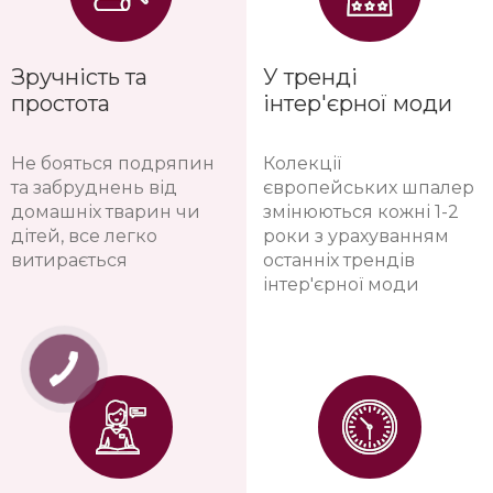
Зручність та
У тренді
простота
інтер'єрної моди
Не бояться подряпин
Колекції
та забруднень від
європейських шпалер
домашніх тварин чи
змінюються кожні 1-2
дітей, все легко
роки з урахуванням
витирається
останніх трендів
інтер'єрної моди