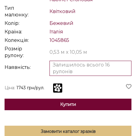
Тип
Квітковий
малюнку:
Колір:
Бежевий
Країна:
Італія
Колекція:
1045865
Розмір
0,53 м x 10,05 м
рулону:
Залишилось всього 16
Наявність:
рулонів
Ціна:
1743 грн/рул.
Купити
Замовити каталог зразків