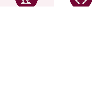
Не бояться подряпин
Колекції
та забруднень від
європейських шпалер
домашніх тварин чи
змінюються кожні 1-2
дітей, все легко
роки з урахуванням
витирається
останніх трендів
інтер'єрної моди
Допомога дизайн-
Довговічність
консультантів
Досвідчені дизайн-
Зберігають яскравість
консультанти
фарб протягом 10-12
допоможуть підібрати
років