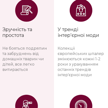
Ідеальне рішення для
Шпалери мають
новобудов, всі
визнані європейські
мікротріщини
сертифікати
від усадки будинку
екологічності, не
залишаються
виділяють шкідливих
невидимими під
речовин
шпалерами
Зручність та
У тренді
простота
інтер'єрної моди