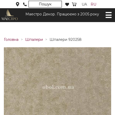
Пошук
UA
RU
Маестро Декор. Працюємо з 2005 року
Головна
Шпалери
Шпалери 920258