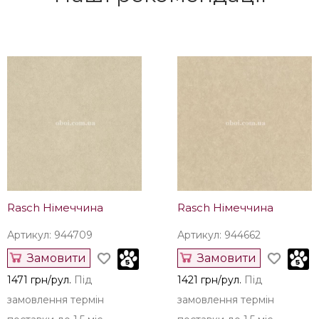
Купити
Купити
1444 грн/рул.
Під
695 грн/рул.
Залишилось
замовлення термін
8 рул.
поставки до 1,5 міс.
Наші рекомендації