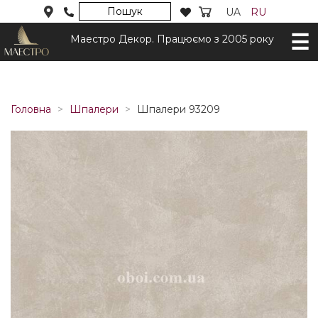
Пошук
UA
RU
Маестро Декор. Працюємо з 2005 року
Головна
Шпалери
Шпалери 93209