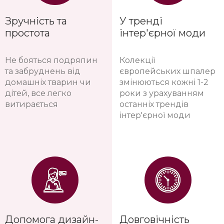
Зручність та
У тренді
простота
інтер'єрної моди
Не бояться подряпин
Колекції
та забруднень від
європейських шпалер
домашніх тварин чи
змінюються кожні 1-2
дітей, все легко
роки з урахуванням
витирається
останніх трендів
інтер'єрної моди
Допомога дизайн-
Довговічність