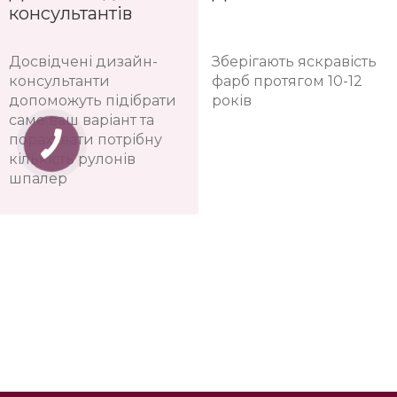
консультантів
Досвідчені дизайн-
Зберігають яскравість
консультанти
фарб протягом 10-12
допоможуть підібрати
років
саме ваш варіант та
порахувати потрібну
кількість рулонів
шпалер