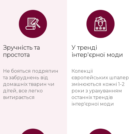
Зручність та
У тренді
простота
інтер'єрної моди
Не бояться подряпин
Колекції
та забруднень від
європейських шпалер
домашніх тварин чи
змінюються кожні 1-2
дітей, все легко
роки з урахуванням
витирається
останніх трендів
інтер'єрної моди