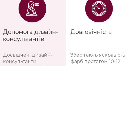
Допомога дизайн-
Довговічність
консультантів
Досвідчені дизайн-
Зберігають яскравість
консультанти
фарб протягом 10-12
допоможуть підібрати
років
саме ваш варіант та
порахувати потрібну
кількість рулонів
шпалер