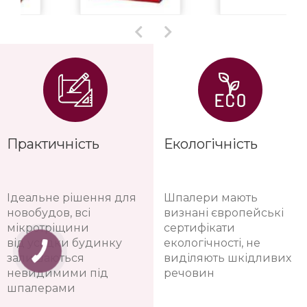
Практичність
Екологічність
Ідеальне рішення для
Шпалери мають
новобудов, всі
визнані європейські
мікротріщини
сертифікати
від усадки будинку
екологічності, не
залишаються
виділяють шкідливих
невидимими під
речовин
шпалерами