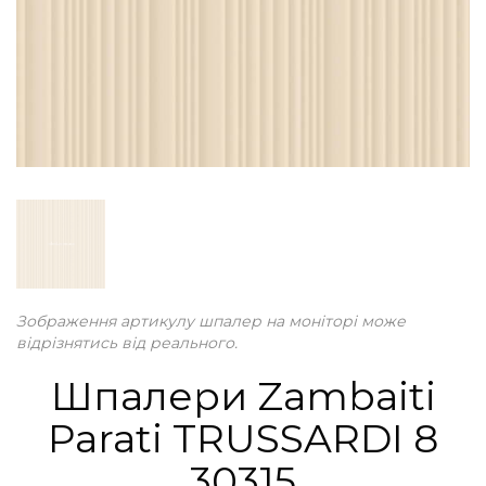
Зображення артикулу шпалер на моніторі може
відрізнятись від реального.
Шпалери Zambaiti
Parati TRUSSARDI 8
30315