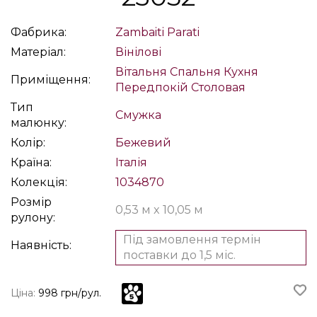
Фабрика:
Zambaiti Parati
Матеріал:
Вінілові
Вітальня
Спальня
Кухня
Приміщення:
Передпокій
Столовая
Тип
Смужка
малюнку:
Колір:
Бежевий
Країна:
Італія
Колекція:
1034870
Розмір
0,53 м x 10,05 м
рулону:
Під замовлення термін
Наявність:
поставки до 1,5 міс.
Ціна:
998 грн/рул.