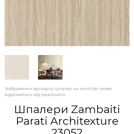
Зображення артикулу шпалер на моніторі може
відрізнятись від реального.
Шпалери Zambaiti
Parati Architexture
23052