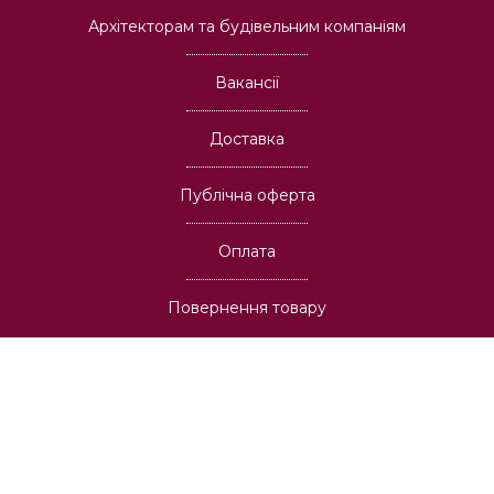
Архітекторам та будівельним компаніям
Вакансії
Доставка
Публічна оферта
Оплата
Повернення товару
Графік роботи: Пн-Нд з 10:00 до 18:00
Адреса: 03037, м. Київ,
пр-т В. Лобановського, 6А
info@oboi.com.ua