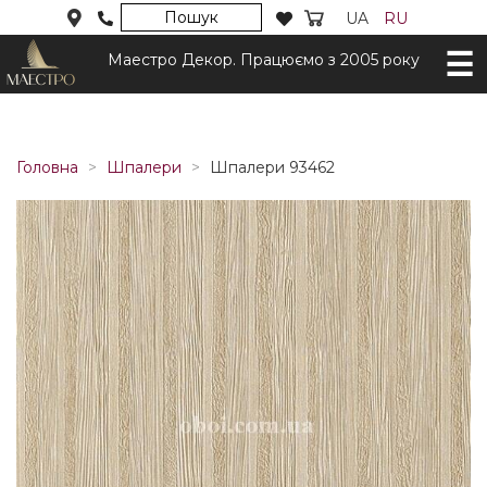
Пошук
UA
RU
Маестро Декор. Працюємо з 2005 року
Головна
Шпалери
Шпалери 93462