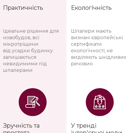
Практичність
Екологічність
Ідеальне рішення для
Шпалери мають
новобудов, всі
визнані європейські
мікротріщини
сертифікати
від усадки будинку
екологічності, не
залишаються
виділяють шкідливих
невидимими під
речовин
шпалерами
Зручність та
У тренді
простота
інтер'єрної моди