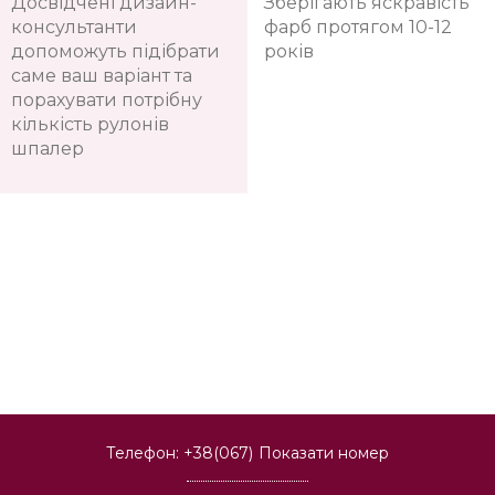
Досвідчені дизайн-
Зберігають яскравість
консультанти
фарб протягом 10-12
допоможуть підібрати
років
саме ваш варіант та
порахувати потрібну
кількість рулонів
шпалер
Телефон:
+38(067)
Показати номер