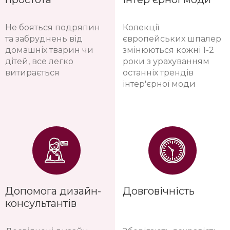
Не бояться подряпин
Колекції
та забруднень від
європейських шпалер
домашніх тварин чи
змінюються кожні 1-2
дітей, все легко
роки з урахуванням
витирається
останніх трендів
інтер'єрної моди
Допомога дизайн-
Довговічність
консультантів