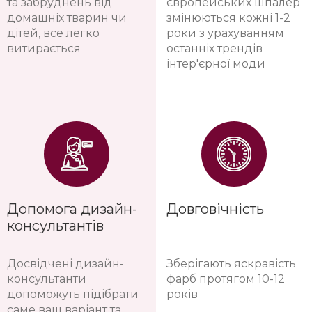
та забруднень від
європейських шпалер
домашніх тварин чи
змінюються кожні 1-2
дітей, все легко
роки з урахуванням
витирається
останніх трендів
інтер'єрної моди
Допомога дизайн-
Довговічність
консультантів
Досвідчені дизайн-
Зберігають яскравість
консультанти
фарб протягом 10-12
допоможуть підібрати
років
саме ваш варіант та