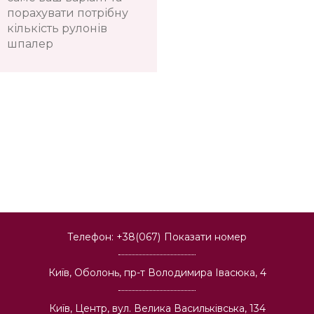
порахувати потрібну
кількість рулонів
шпалер
Телефон:
+38(067)
Показати номер
Київ, Оболонь, пр-т Володимира Івасюка, 4
Київ, Центр, вул. Велика Васильківська, 134