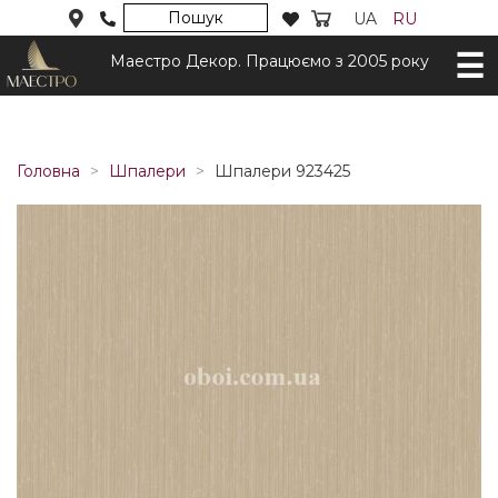
Пошук
UA
RU
Маестро Декор. Працюємо з 2005 року
Головна
Шпалери
Шпалери 923425