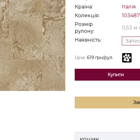
Країна:
Італія
Колекція:
10348
Розмір
0,53 м 
рулону:
Наявність:
Залиш
Ціна:
619 грн/рул.
Купити
За