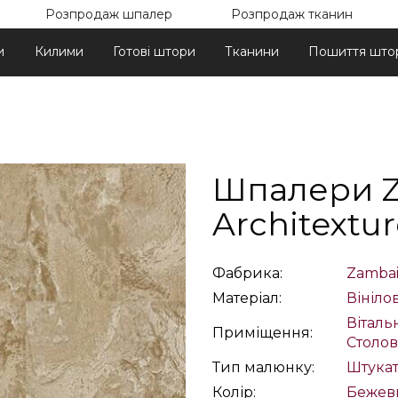
Розпродаж шпалер
Розпродаж тканин
и
Килими
Готові штори
Тканини
Пошиття што
Шпалери Za
Architextur
Фабрика:
Zambait
Матеріал:
Вінілов
Віталь
Приміщення:
Столов
Тип малюнку:
Штука
Колір:
Бежев