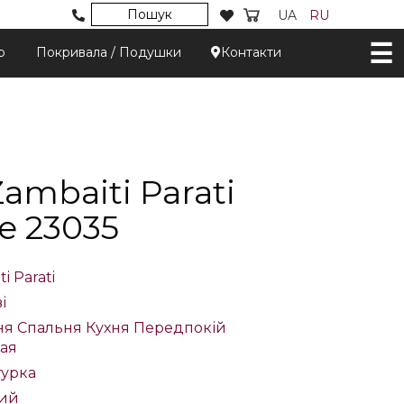
Пошук
UA
RU
р
Покривала / Подушки
Контакти
mbaiti Parati
e 23035
i Parati
і
ня
Спальня
Кухня
Передпокій
ая
турка
ий