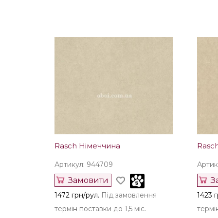
Rasch Німеччина
Rasc
Артикул: 944709
Артик
Замовити
З
1472 грн/рул.
Під замовлення
1423 г
термін поставки до 1,5 міс.
термін