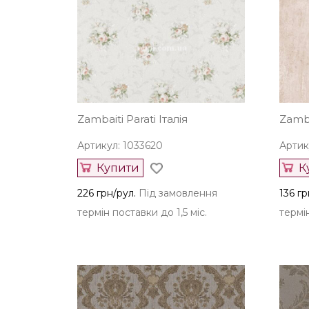
Zambaiti Parati Італія
Zamba
Артикул: 1033620
Артик
Купити
К
226 грн/рул.
Під замовлення
136 гр
термін поставки до 1,5 міс.
термін