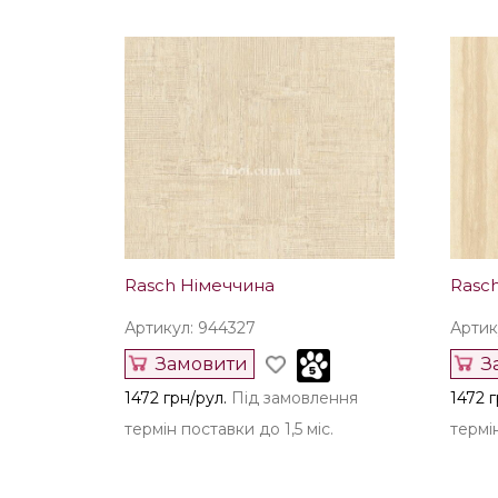
Rasch Німеччина
Rasc
Артикул: 944327
Артик
Замовити
З
1472 грн/рул.
Під замовлення
1472 г
термін поставки до 1,5 міс.
термін