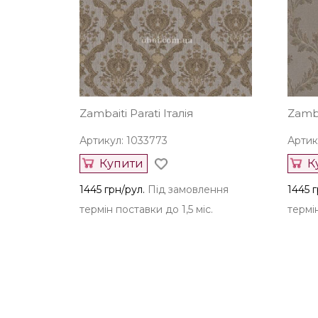
Zambaiti Parati Італія
Zamba
Артикул: 1033773
Артик
Купити
К
1445 грн/рул.
Під замовлення
1445 г
термін поставки до 1,5 міс.
термін