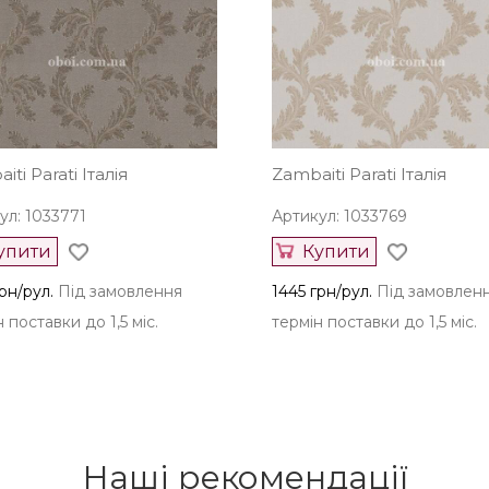
iti Parati Італія
Zambaiti Parati Італія
ул: 1033771
Артикул: 1033769
упити
Купити
рн/рул.
Під замовлення
1445 грн/рул.
Під замовлен
 поставки до 1,5 міс.
термін поставки до 1,5 міс.
Наші рекомендації