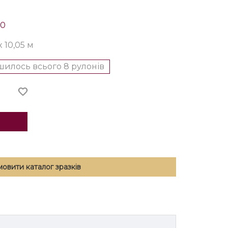
70
x 10,05 м
илось всього 8 рулонів
мовити каталог зразків