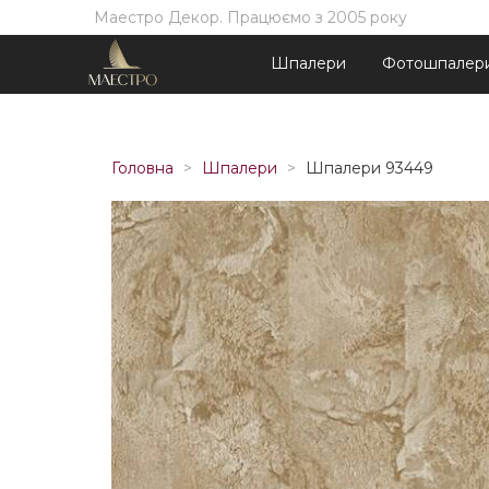
Маестро Декор. Працюємо з 2005 року
Шпалери
Фотошпалер
Головна
Шпалери
Шпалери 93449