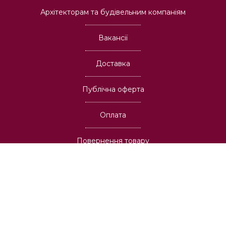
Архітекторам та будівельним компаніям
Вакансії
Доставка
Публічна оферта
Оплата
Повернення товару
Графік роботи: Пн-Нд з 10:00 до 18:00
Адреса: 03037, м. Київ,
пр-т В. Лобановського, 6А
info@oboi.com.ua