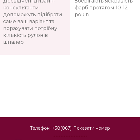
Досвідчені дизайн-
Зберігають яскравість
консультанти
фарб протягом 10-12
допоможуть підібрати
років
саме ваш варіант та
порахувати потрібну
кількість рулонів
шпалер
Телефон:
+38(067)
Показати номер