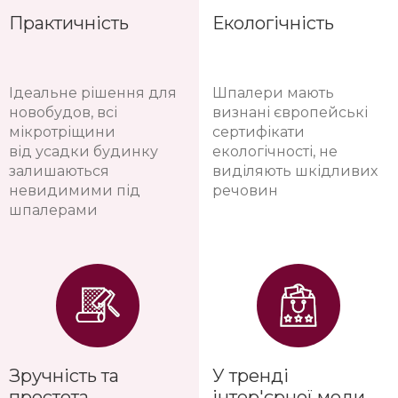
Практичність
Екологічність
Ідеальне рішення для
Шпалери мають
новобудов, всі
визнані європейські
мікротріщини
сертифікати
від усадки будинку
екологічності, не
залишаються
виділяють шкідливих
невидимими під
речовин
шпалерами
Зручність та
У тренді
простота
інтер'єрної моди