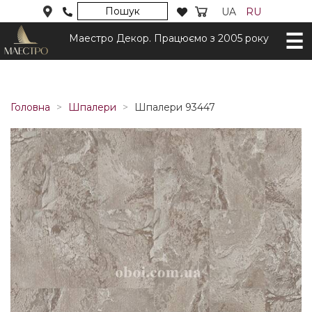
Пошук
UA
RU
Маестро Декор. Працюємо з 2005 року
Головна
Шпалери
Шпалери 93447