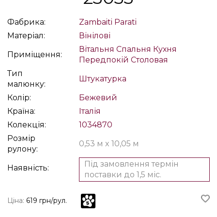
Фабрика:
Zambaiti Parati
Матеріал:
Вінілові
Вітальня
Спальня
Кухня
Приміщення:
Передпокій
Столовая
Тип
Штукатурка
малюнку:
Колір:
Бежевий
Країна:
Італія
Колекція:
1034870
Розмір
0,53 м x 10,05 м
рулону:
Під замовлення термін
Наявність:
поставки до 1,5 міс.
Ціна:
619 грн/рул.