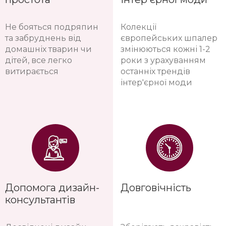
Не бояться подряпин
Колекції
та забруднень від
європейських шпалер
домашніх тварин чи
змінюються кожні 1-2
дітей, все легко
роки з урахуванням
витирається
останніх трендів
інтер'єрної моди
Допомога дизайн-
Довговічність
консультантів