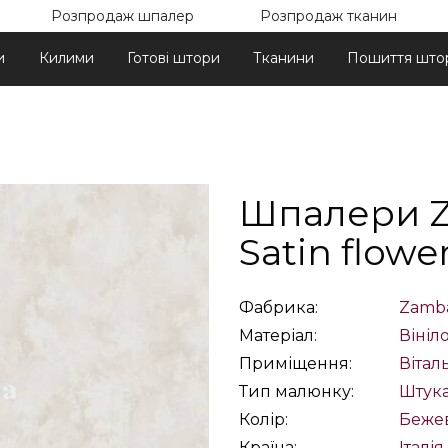
Розпродаж шпалер
Розпродаж тканин
и
Килими
Готові штори
Тканини
Пошиття што
Шпалери Za
Satin flowe
Фабрика:
Zambai
Матеріал:
Вініло
Приміщення:
Вітал
Тип малюнку:
Штука
Колір:
Беже
Країна:
Італія