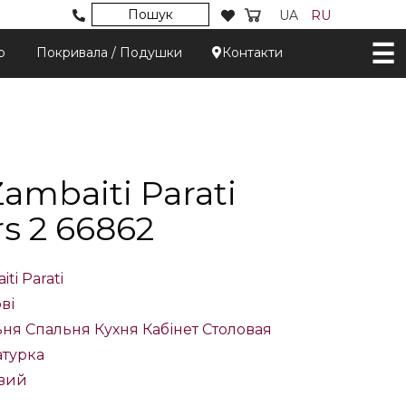
Пошук
UA
RU
р
Покривала / Подушки
Контакти
mbaiti Parati
rs 2 66862
ti Parati
ві
ьня
Спальня
Кухня
Кабінет
Столовая
турка
вий