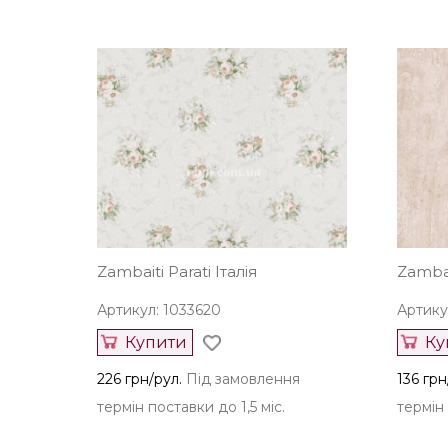
Zambaiti Parati Італія
Zambait
Артикул: 1033620
Артику
Купити
Ку
226 грн/рул.
Під замовлення
136 грн
термін поставки до 1,5 міс.
термін 