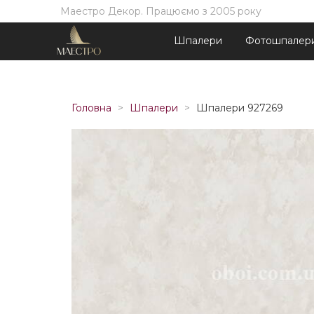
Маестро Декор. Працюємо з 2005 року
Шпалери
Фотошпалер
Головна
Шпалери
Шпалери 927269