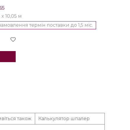
65
 x 10,05 м
замовлення термін поставки до 1,5 міс.
віться також
Калькулятор шпалер