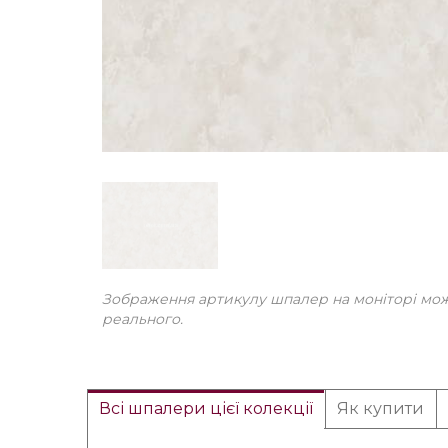
Зображення артикулу шпалер на моніторі може
реального.
Всі шпалери цієї колекції
Як купити