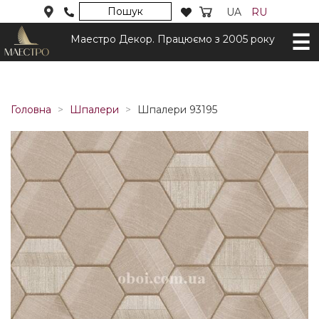
Пошук
UA
RU
Маестро Декор. Працюємо з 2005 року
Головна
Шпалери
Шпалери 93195