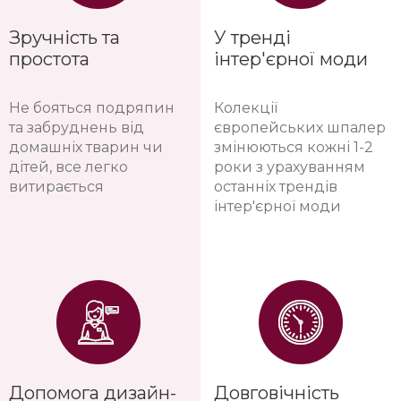
Зручність та
У тренді
простота
інтер'єрної моди
Не бояться подряпин
Колекції
та забруднень від
європейських шпалер
домашніх тварин чи
змінюються кожні 1-2
дітей, все легко
роки з урахуванням
витирається
останніх трендів
інтер'єрної моди
Допомога дизайн-
Довговічність