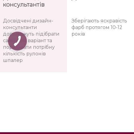
консультантів
Досвідчені дизайн-
Зберігають яскравість
консультанти
фарб протягом 10-12
допоможуть підібрати
років
саме ваш варіант та
порахувати потрібну
кількість рулонів
шпалер