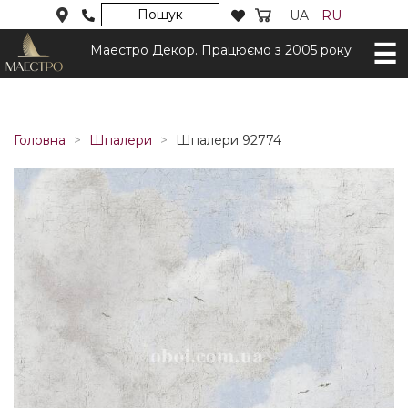
Пошук
UA
RU
Маестро Декор. Працюємо з 2005 року
Головна
Шпалери
Шпалери 92774