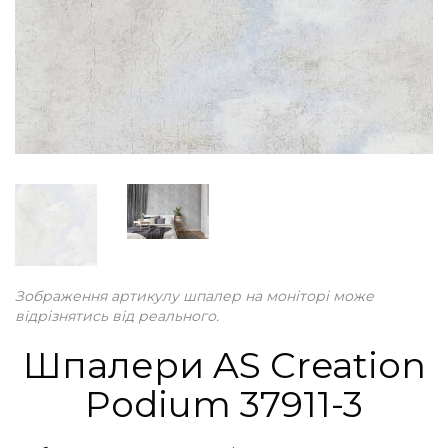
Зображення артикулу шпалер на моніторі може
відрізнятись від реального.
Шпалери AS Creation
Podium 37911-3