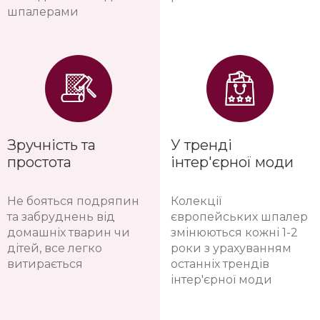
шпалерами
Зручність та
У тренді
простота
інтер'єрної моди
Не бояться подряпин
Колекції
та забруднень від
європейських шпалер
домашніх тварин чи
змінюються кожні 1-2
дітей, все легко
роки з урахуванням
витирається
останніх трендів
інтер'єрної моди