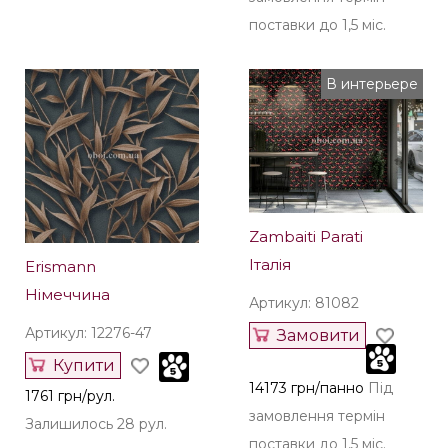
поставки до 1,5 міс.
В интерьере
Zambaiti Parati
Італія
Erismann
Німеччина
Артикул: 81082
Артикул: 12276-47
Замовити
Купити
14173 грн/панно
Під
1761 грн/рул.
замовлення термін
Залишилось 28 рул.
поставки до 1,5 міс.