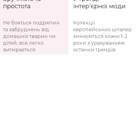
невидимими під
речовин
шпалерами
Зручність та
У тренді
простота
інтер'єрної моди
Не бояться подряпин
Колекції
та забруднень від
європейських шпалер
домашніх тварин чи
змінюються кожні 1-2
дітей, все легко
роки з урахуванням
витирається
останніх трендів
інтер'єрної моди