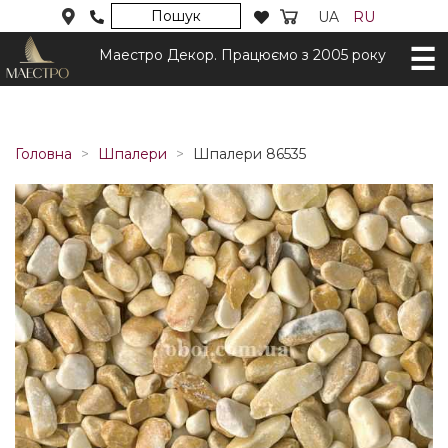
Пошук
UA
RU
Маестро Декор. Працюємо з 2005 року
Головна
Шпалери
Шпалери 86535