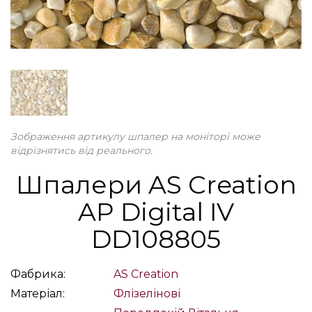
Зображення артикулу шпалер на моніторі може
відрізнятись від реального.
Шпалери AS Creation
AP Digital IV
DD108805
Фабрика:
AS Creation
Матеріал:
Флізелінові