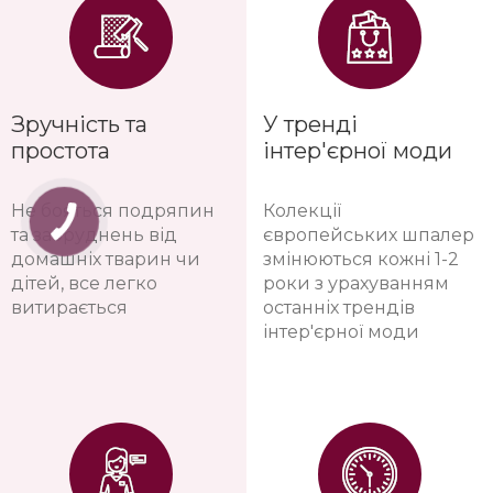
Зручність та
У тренді
простота
інтер'єрної моди
Не бояться подряпин
Колекції
та забруднень від
європейських шпалер
домашніх тварин чи
змінюються кожні 1-2
дітей, все легко
роки з урахуванням
витирається
останніх трендів
інтер'єрної моди