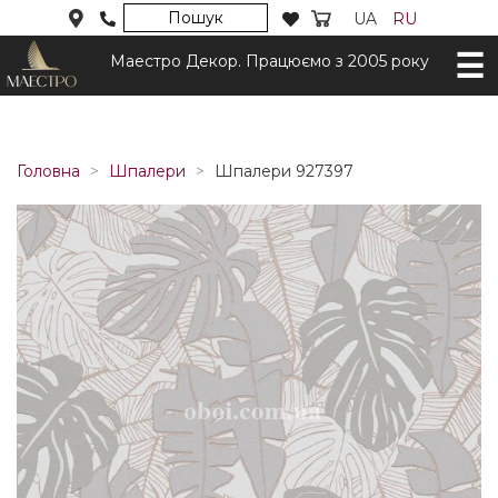
Пошук
UA
RU
Маестро Декор. Працюємо з 2005 року
Головна
Шпалери
Шпалери 927397