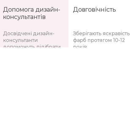
витирається
останніх трендів
інтер'єрної моди
Допомога дизайн-
Довговічність
консультантів
Досвідчені дизайн-
Зберігають яскравість
консультанти
фарб протягом 10-12
допоможуть підібрати
років
саме ваш варіант та
порахувати потрібну
кількість рулонів
шпалер