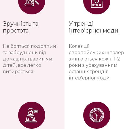
мікротріщини
сертифікати
від усадки будинку
екологічності, не
залишаються
виділяють шкідливих
невидимими під
речовин
шпалерами
Зручність та
У тренді
простота
інтер'єрної моди
Не бояться подряпин
Колекції
та забруднень від
європейських шпалер
домашніх тварин чи
змінюються кожні 1-2
дітей, все легко
роки з урахуванням