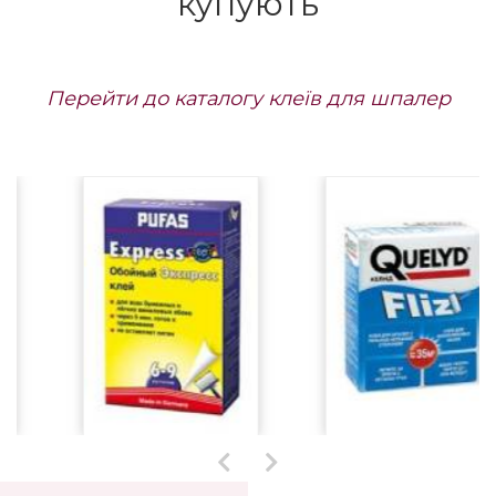
замовлення термін
42408 грн/панно
Під
поставки до 1,5 міс.
замовлення термін
поставки до 1,5 міс.
Разом зі шпалерами
купують
Перейти до каталогу клеїв для шпалер