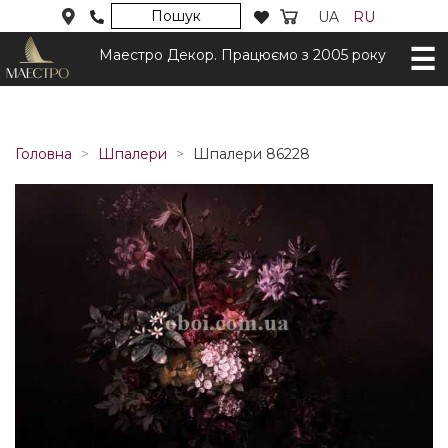
Пошук
UA
RU
Маестро Декор. Працюємо з 2005 року
Головна
Шпалери
Шпалери 86228