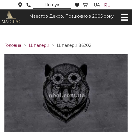
Пошук
UA
RU
Маестро Декор. Працюємо з 2005 року
Головна
Шпалери
Шпалери 86202