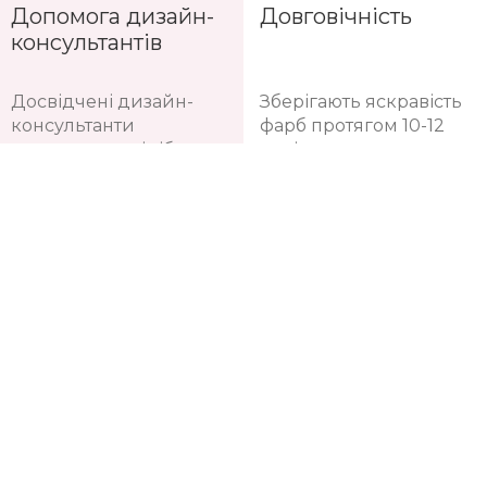
витирається
останніх трендів
інтер'єрної моди
Допомога дизайн-
Довговічність
консультантів
Досвідчені дизайн-
Зберігають яскравість
консультанти
фарб протягом 10-12
допоможуть підібрати
років
саме ваш варіант та
порахувати потрібну
кількість рулонів