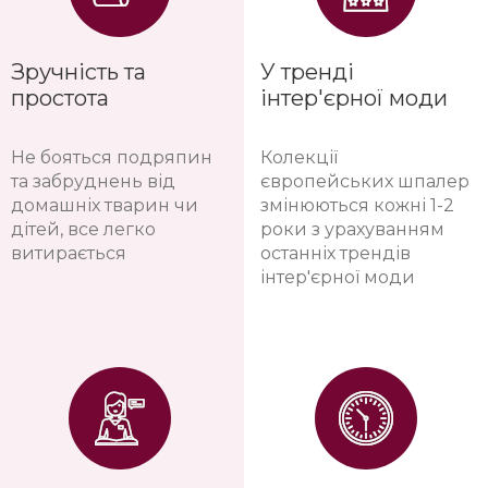
мікротріщини
сертифікати
від усадки будинку
екологічності, не
залишаються
виділяють шкідливих
невидимими під
речовин
шпалерами
Зручність та
У тренді
простота
інтер'єрної моди
Не бояться подряпин
Колекції
та забруднень від
європейських шпалер
домашніх тварин чи
змінюються кожні 1-2
дітей, все легко
роки з урахуванням