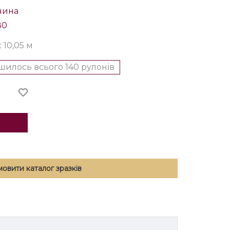
чина
80
x 10,05 м
шилось всього 140 рулонів
мовити каталог зразків