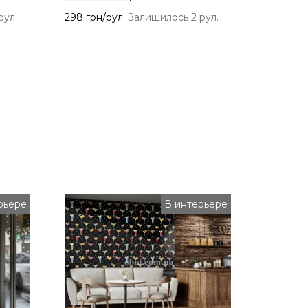
рул.
298 грн/рул.
Залишилось 2 рул.
рьере
В интерьере