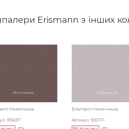
шпалери Erismann з інших ко
mann Німеччина
Erismann Німеччина
ул: 955697
Артикул: 955701