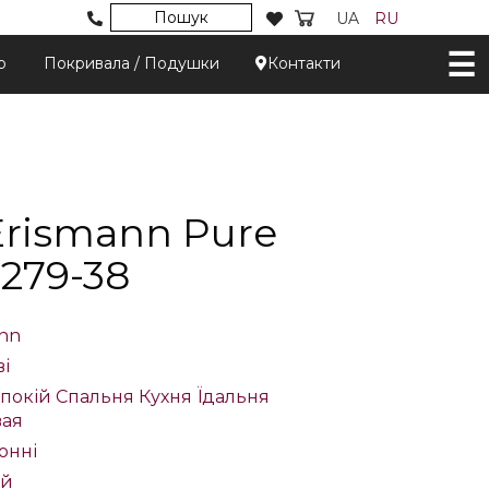
Пошук
UA
RU
р
Покривала / Подушки
Контакти
rismann Pure
279-38
ann
ві
покій
Спальня
Кухня
Їдальня
вая
онні
ий