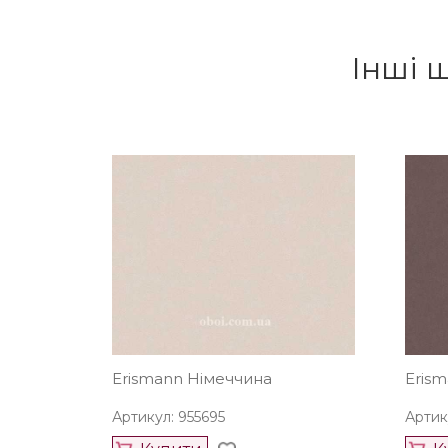
Інші 
Erismann Німеччина
Eris
Артикул: 955695
Артик