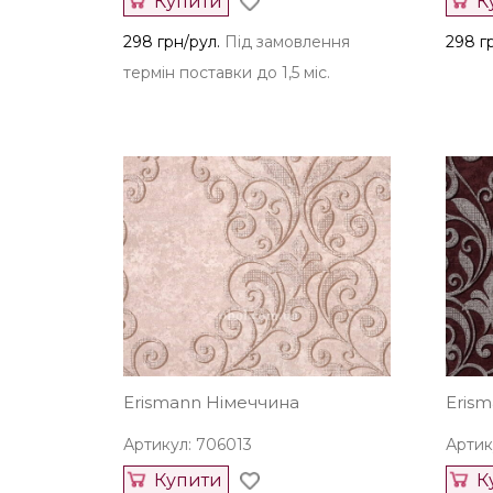
Купити
К
298 грн/рул.
Під замовлення
298 г
термін поставки до 1,5 міс.
Erismann Німеччина
Eris
Артикул: 706013
Артик
Купити
К