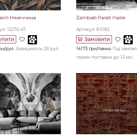
mann Німеччина
Zambaiti Parati Італія
ул: 12276-47
Артикул: 81082
упити
Замовити
рн/рул.
Залишилось 28 рул.
14173 грн/панно
Під замов
термін поставки до 1,5 міс.