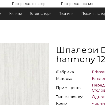
Розпродаж шпалер
Розпродаж тканин
и
Килими
Готові штори
Тканини
Пошиття што
Шпалери E
harmony 12
Фабрика:
Erism
Матеріал:
Вініло
Перед
Приміщення:
Столо
Тип малюнку:
Однот
Колір:
Чорн