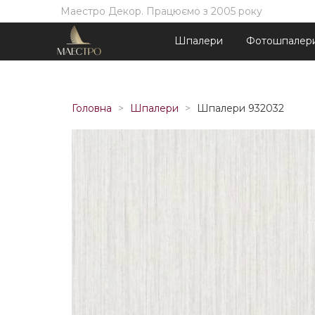
Маестро Декор. Працюємо з 2005 року
Шпалери
Фотошпалер
Головна
Шпалери
Шпалери 932032