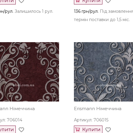
упити
Купити
рн/рул.
Залишилось 1 рул.
136 грн/рул.
Під замовленн
термін поставки до 1,5 міс.
mann Німеччина
Erismann Німеччина
ул: 706014
Артикул: 706015
упити
Купити