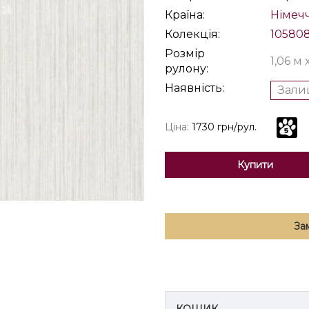
Країна:
Німеч
Колекція:
10580
Розмір
1,06 м 
рулону:
Наявність:
Зали
Ціна:
1730 грн/рул.
Купити
За