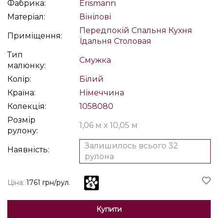
Фабрика:
Erismann
Матеріал:
Вінілові
Передпокій
Спальня
Кухня
Приміщення:
Їдальня
Столовая
Тип
Смужка
малюнку:
Колір:
Білий
Країна:
Німеччина
Колекція:
1058080
Розмір
1,06 м x 10,05 м
рулону:
Залишилось всього 32
Наявність:
рулона
Ціна:
1761 грн/рул.
Купити