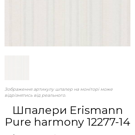
Зображення артикулу шпалер на моніторі може
відрізнятись від реального.
Шпалери Erismann
Pure harmony 12277-14