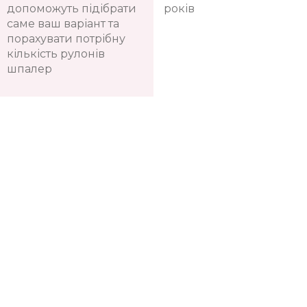
допоможуть підібрати
років
саме ваш варіант та
порахувати потрібну
кількість рулонів
шпалер
Телефон:
+38(067)
Показати номер
Київ, Оболонь, пр-т Володимира Івасюка, 4