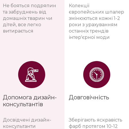
Не бояться подряпин
Колекції
та забруднень від
європейських шпалер
домашніх тварин чи
змінюються кожні 1-2
дітей, все легко
роки з урахуванням
витирається
останніх трендів
інтер'єрної моди
Допомога дизайн-
Довговічність
консультантів
Досвідчені дизайн-
Зберігають яскравість
консультанти
фарб протягом 10-12