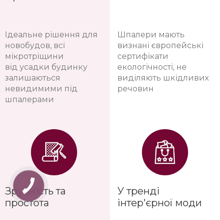
Ідеальне рішення для
Шпалери мають
новобудов, всі
визнані європейські
мікротріщини
сертифікати
від усадки будинку
екологічності, не
залишаються
виділяють шкідливих
невидимими під
речовин
шпалерами
Зручність та
У тренді
простота
інтер'єрної моди