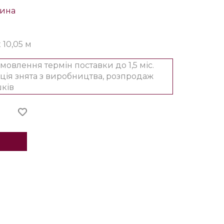
чина
x 10,05 м
амовлення термін поставки до 1,5 міс.
ція знята з виробництва, розпродаж
ків