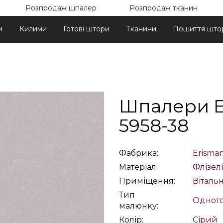
Розпродаж шпалер
Розпродаж тканин
и
Килими
Готові штори
Тканини
Пошиття што
Шпалери E
5958-38
Фабрика:
Erisma
Матеріал:
Флізел
Приміщення:
Віталь
Тип
Одното
малюнку:
Колір:
Сірий