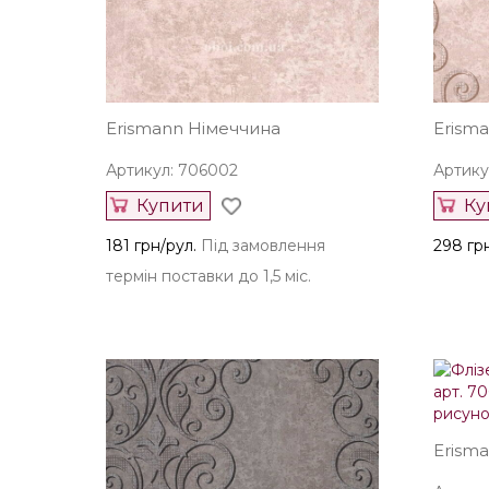
Erismann Німеччина
Erism
Артикул: 706002
Артику
Купити
Ку
181 грн/рул.
Під замовлення
298 гр
термін поставки до 1,5 міс.
Erism