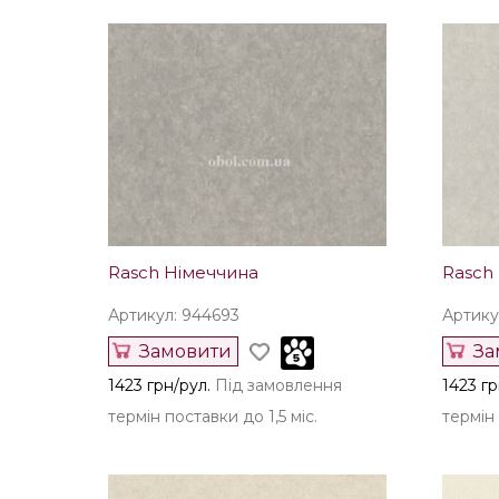
Rasch Німеччина
Rasch
Артикул: 944693
Артику
Замовити
За
1423 грн/рул.
Під замовлення
1423 гр
термін поставки до 1,5 міс.
термін 