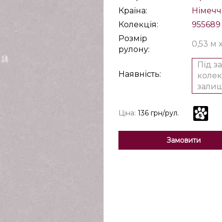
Країна:
Німеч
Колекція:
955689
Розмір
0,53 м 
рулону:
Під з
Наявність:
колек
залиш
Ціна:
136 грн/рул.
Замовити