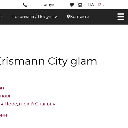
Пошук
UA
RU
р
Покривала / Подушки
Контакти
rismann City glam
nn
інові
ня
Передпокій
Спальня
нні