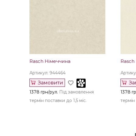
Rasch Німеччина
Rasch
Артикул: 944464
Артику
Замовити
За
1378 грн/рул.
Під замовлення
1378 гр
термін поставки до 1,5 міс.
термін 