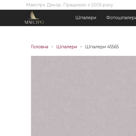
Маестро Декор. Працюємо з 2005 року
Шпалери
Фотошпалер
Головна
Шпалери
Шпалери 45565