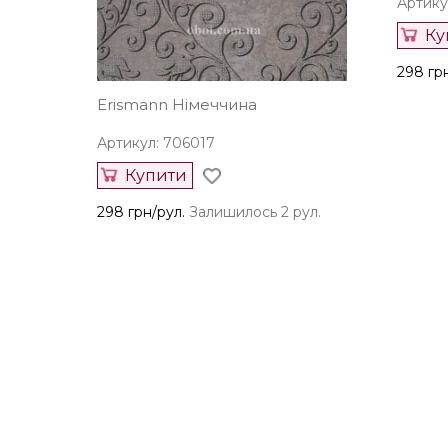
Артику
Ку
298 гр
Erismann Німеччина
Артикул: 706017
Купити
298 грн/рул.
Залишилось 2 рул.