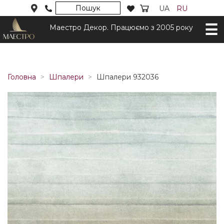
Пошук
UA
RU
Маестро Декор. Працюємо з 2005 року
Головна
Шпалери
Шпалери 932036