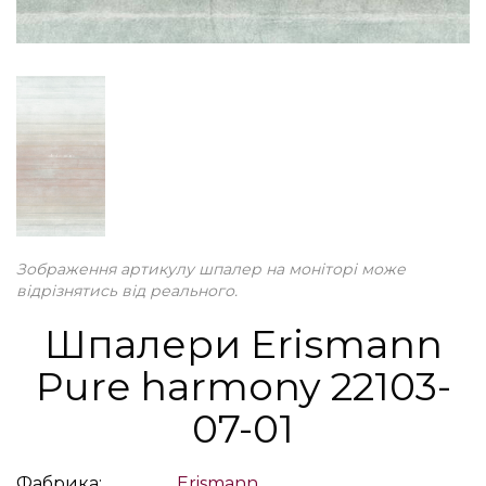
Зображення артикулу шпалер на моніторі може
відрізнятись від реального.
Шпалери Erismann
Pure harmony 22103-
07-01
Фабрика:
Erismann