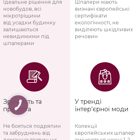
Ідеальне рішення для
Шпалери мають
новобудов, всі
визнані європейські
мікротріщини
сертифікати
від усадки будинку
екологічності, не
залишаються
виділяють шкідливих
невидимими під
речовин
шпалерами
Зручність та
У тренді
простота
інтер'єрної моди
Не бояться подряпин
Колекції
та забруднень від
європейських шпалер
домашніх тварин чи
змінюються кожні 1-2