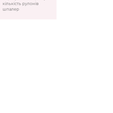
кількість рулонів
шпалер
Телефон:
+38(067)
Показати номер
Київ, Оболонь, пр-т Володимира Івасюка, 4
Київ, Центр, вул. Велика Васильківська, 134