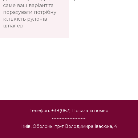
саме ваш варіант та
порахувати потрібну
кількість рулонів
шпалер
Телефон:
+38(067)
Показати номер
Київ, Оболонь, пр-т Володимира Івасюка, 4