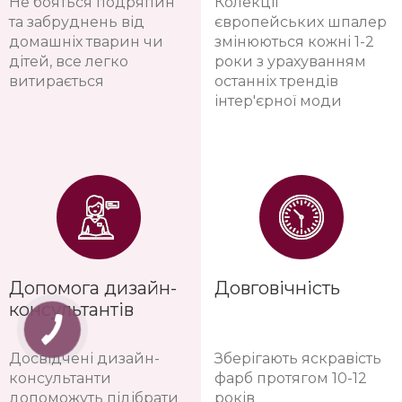
Не бояться подряпин
Колекції
та забруднень від
європейських шпалер
домашніх тварин чи
змінюються кожні 1-2
дітей, все легко
роки з урахуванням
витирається
останніх трендів
інтер'єрної моди
Допомога дизайн-
Довговічність
консультантів
Досвідчені дизайн-
Зберігають яскравість
консультанти
фарб протягом 10-12
допоможуть підібрати
років