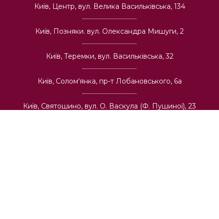
Київ, Центр, вул. Велика Васильківська, 134
Київ, Позняки. вул. Олександра Мишуги, 2
Київ, Теремки, вул. Васильківська, 32
Київ, Солом'янка, пр-т Лобановського, 6а
Київ, Святошино, вул. О. Васкула (Ф. Пушиної), 23
Київ, Виноградар, вул. І. Виговського, 42
Про компанію
Гуртова торгівля
Архітекторам та будівельним компаніям