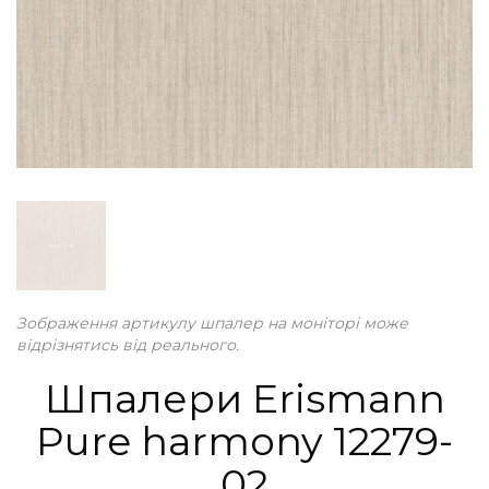
Зображення артикулу шпалер на моніторі може
відрізнятись від реального.
Шпалери Erismann
Pure harmony 12279-
02