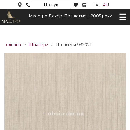
Пошук
UA
RU
Маестро Декор. Працюємо з 2005 року
Головна
Шпалери
Шпалери 932021