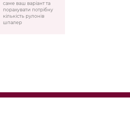
саме ваш варіант та
порахувати потрібну
кількість рулонів
шпалер
Телефон:
+38(067)
Показати номер
Київ, Оболонь, пр-т Володимира Івасюка, 4