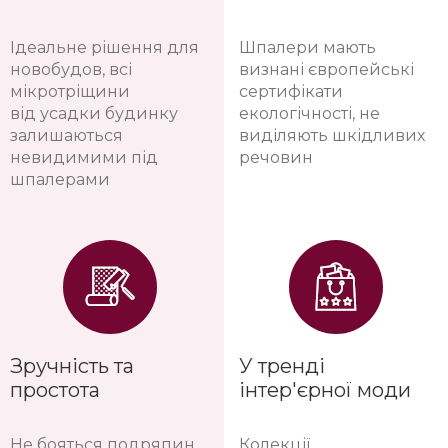
Ідеальне рішення для
Шпалери мають
новобудов, всі
визнані європейські
мікротріщини
сертифікати
від усадки будинку
екологічності, не
залишаються
виділяють шкідливих
невидимими під
речовин
шпалерами
Зручність та
У тренді
простота
інтер'єрної моди
Не бояться подряпин
Колекції