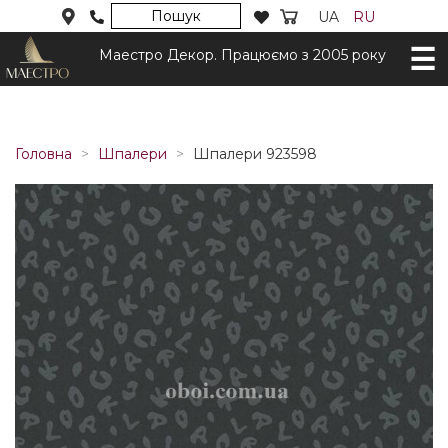
Пошук
UA
RU
Маестро Декор. Працюємо з 2005 року
Головна
Шпалери
Шпалери 923598