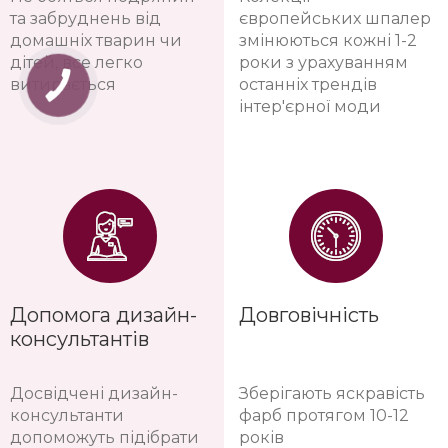
та забруднень від
європейських шпалер
домашніх тварин чи
змінюються кожні 1-2
дітей, все легко
роки з урахуванням
витирається
останніх трендів
інтер'єрної моди
Допомога дизайн-
Довговічність
консультантів
Досвідчені дизайн-
Зберігають яскравість
консультанти
фарб протягом 10-12
допоможуть підібрати
років