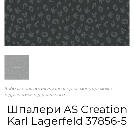
Зображення артикулу шпалер на моніторі може
відрізнятись від реального.
Шпалери AS Creation
Karl Lagerfeld 37856-5