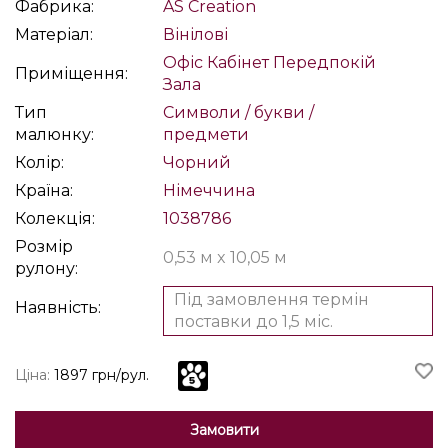
Фабрика:
AS Creation
Матеріал:
Вінілові
Офіс
Кабінет
Передпокій
Приміщення:
Зала
Тип
Символи / букви /
малюнку:
предмети
Колір:
Чорний
Країна:
Німеччина
Колекція:
1038786
Розмір
0,53 м x 10,05 м
рулону:
Під замовлення термін
Наявність:
поставки до 1,5 міс.
Ціна:
1897 грн/рул.
Замовити