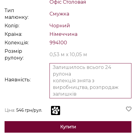
Офіс
Столовая
Тип
Смужка
малюнку:
Колір:
Чорний
Країна:
Німеччина
Колекція:
994100
Розмір
0,53 м x 10,05 м
рулону:
Залишилось всього 24
рулона
Наявність:
колекція знята з
виробництва, розпродаж
залишків
Ціна:
546 грн/рул.
Купити