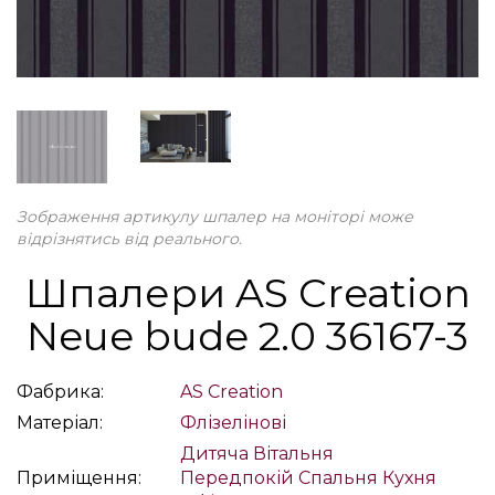
Зображення артикулу шпалер на моніторі може
відрізнятись від реального.
Шпалери AS Creation
Neue bude 2.0 36167-3
Фабрика:
AS Creation
Матеріал:
Флізелінові
Дитяча
Вітальня
Приміщення:
Передпокій
Спальня
Кухня