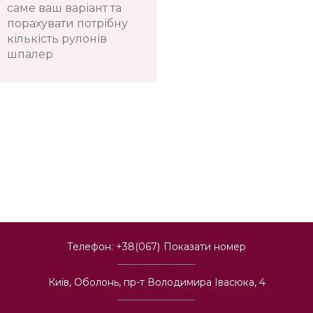
саме ваш варіант та
порахувати потрібну
кількість рулонів
шпалер
Телефон:
+38(067)
Показати номер
Київ, Оболонь, пр-т Володимира Івасюка, 4