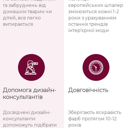
та забруднень від
європейських шпалер
домашніх тварин чи
змінюються кожні 1-2
дітей, все легко
роки з урахуванням
витирається
останніх трендів
інтер'єрної моди
Допомога дизайн-
Довговічність
консультантів
Досвідчені дизайн-
Зберігають яскравість
консультанти
фарб протягом 10-12
допоможуть підібрати
років