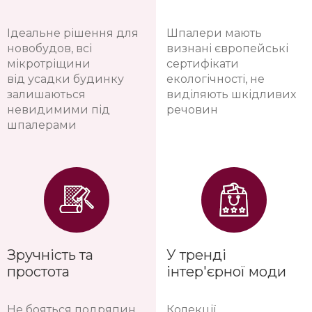
Ідеальне рішення для
Шпалери мають
новобудов, всі
визнані європейські
мікротріщини
сертифікати
від усадки будинку
екологічності, не
залишаються
виділяють шкідливих
невидимими під
речовин
шпалерами
Зручність та
У тренді
простота
інтер'єрної моди
Не бояться подряпин
Колекції