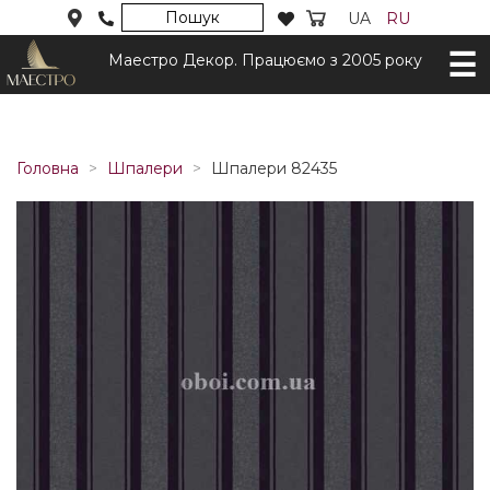
Пошук
UA
RU
Маестро Декор. Працюємо з 2005 року
Головна
Шпалери
Шпалери 82435