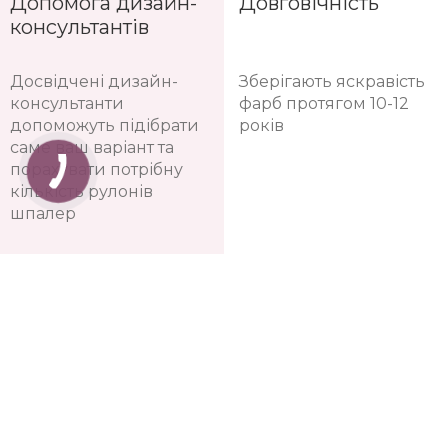
Допомога дизайн-
Довговічність
консультантів
Досвідчені дизайн-
Зберігають яскравість
консультанти
фарб протягом 10-12
допоможуть підібрати
років
саме ваш варіант та
порахувати потрібну
кількість рулонів
шпалер