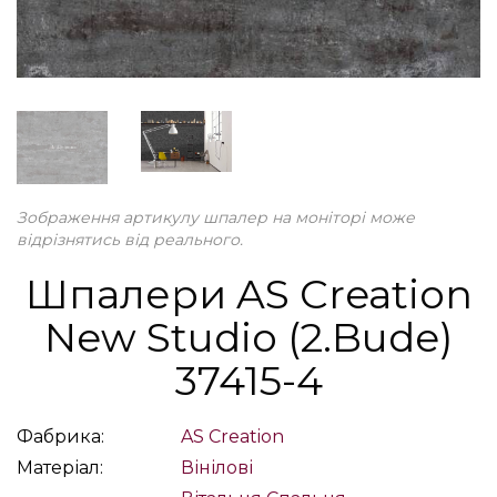
Зображення артикулу шпалер на моніторі може
відрізнятись від реального.
Шпалери AS Creation
New Studio (2.Bude)
37415-4
Фабрика:
AS Creation
Матеріал:
Вінілові