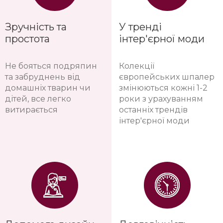
Зручність та
У тренді
простота
інтер'єрної моди
Не бояться подряпин
Колекції
та забруднень від
європейських шпалер
домашніх тварин чи
змінюються кожні 1-2
дітей, все легко
роки з урахуванням
витирається
останніх трендів
інтер'єрної моди