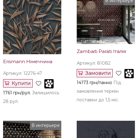
В интерьере
Zambaiti Parati Італія
Erismann Німеччина
Артикул: 81082
Замовити
Артикул: 12276-47
14173 грн/панно
Під
Купити
замовлення термін
1761 грн/рул.
Залишилось
поставки до 1,5 міс.
28 рул.
В интерьере