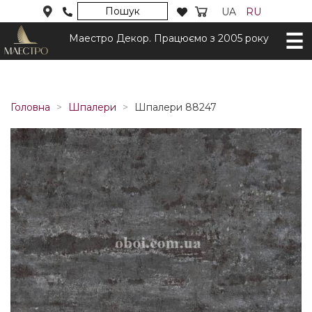
Пошук
UA
RU
Маестро Декор. Працюємо з 2005 року
Головна
Шпалери
Шпалери 88247