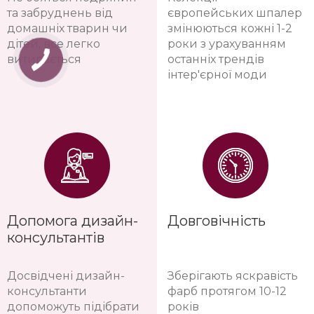
та забруднень від
європейських шпалер
домашніх тварин чи
змінюються кожні 1-2
дітей, все легко
роки з урахуванням
витирається
останніх трендів
інтер'єрної моди
Допомога дизайн-
Довговічність
консультантів
Досвідчені дизайн-
Зберігають яскравість
консультанти
фарб протягом 10-12
допоможуть підібрати
років