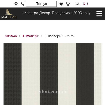
Пошук
UA
RU
Маестро Декор. Працюємо з 2005 року
Головна
Шпалери
Шпалери 923585