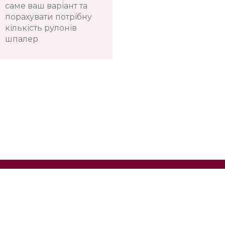
саме ваш варіант та
порахувати потрібну
кількість рулонів
шпалер
Телефон:
+38(067)
Показати номер
Київ, Оболонь, пр-т Володимира Івасюка, 4