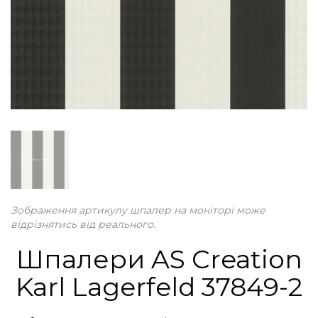
Зображення артикулу шпалер на моніторі може
відрізнятись від реального.
Шпалери AS Creation
Karl Lagerfeld 37849-2