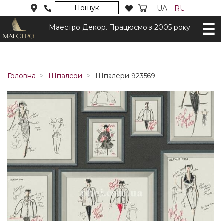
Пошук
UA
RU
Маестро Декор. Працюємо з 2005 року
Головна
Шпалери
Шпалери 923569