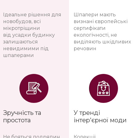
Ідеальне рішення для
Шпалери мають
новобудов, всі
визнані європейські
мікротріщини
сертифікати
від усадки будинку
екологічності, не
залишаються
виділяють шкідливих
невидимими під
речовин
шпалерами
Зручність та
У тренді
простота
інтер'єрної моди
Не бояться подряпин
Колекції