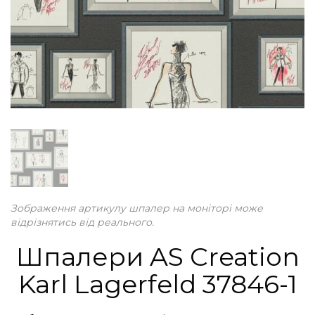
Зображення артикулу шпалер на моніторі може
відрізнятись від реального.
Шпалери AS Creation
Karl Lagerfeld 37846-1