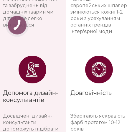
та забруднень від
європейських шпалер
домашніх тварин чи
змінюються кожні 1-2
дітей, все легко
роки з урахуванням
витирається
останніх трендів
інтер'єрної моди
Допомога дизайн-
Довговічність
консультантів
Досвідчені дизайн-
Зберігають яскравість
консультанти
фарб протягом 10-12
допоможуть підібрати
років