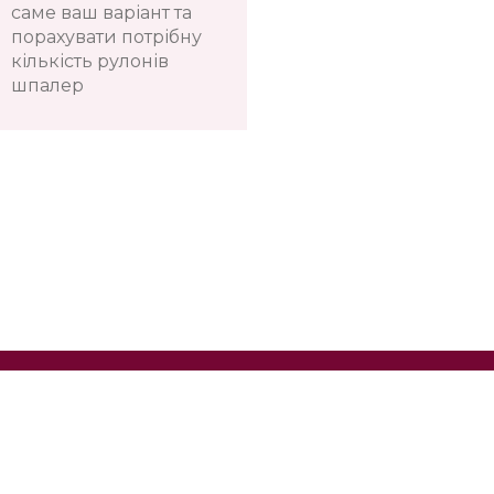
саме ваш варіант та
порахувати потрібну
кількість рулонів
шпалер
Телефон:
+38(067)
Показати номер
Київ, Оболонь, пр-т Володимира Івасюка, 4