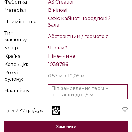
Фабрика:
AS Creation
Матеріал:
Вінілові
Офіс
Кабінет
Передпокій
Приміщення:
Зала
Тип
Абстрактний / геометрія
малюнку:
Колір:
Чорний
Країна:
Німеччина
Колекція:
1038786
Розмір
0,53 м x 10,05 м
рулону:
Під замовлення термін
Наявність:
поставки до 1,5 міс.
Ціна:
2147 грн/рул.
Замовити