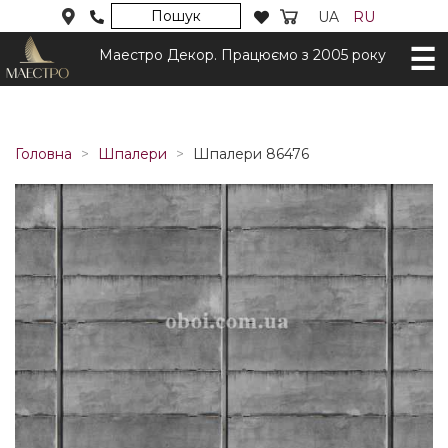
Пошук
UA
RU
Маестро Декор. Працюємо з 2005 року
Головна
Шпалери
Шпалери 86476