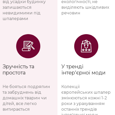
від усадки будинку
екологічності, не
залишаються
виділяють шкідливих
невидимими під
речовин
шпалерами
Зручність та
У тренді
простота
інтер'єрної моди
Не бояться подряпин
Колекції
та забруднень від
європейських шпалер
домашніх тварин чи
змінюються кожні 1-2
дітей, все легко
роки з урахуванням
витирається
останніх трендів
інтер'єрної моди