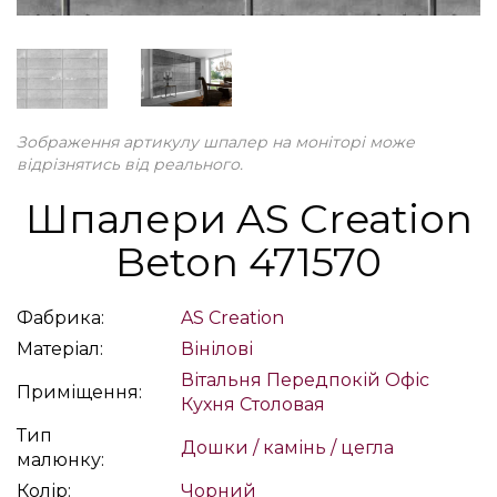
Зображення артикулу шпалер на моніторі може
відрізнятись від реального.
Шпалери AS Creation
Beton 471570
Фабрика:
AS Creation
Матеріал:
Вінілові
Вітальня
Передпокій
Офіс
Приміщення:
Кухня
Столовая
Тип
Дошки / камінь / цегла
малюнку:
Колір:
Чорний