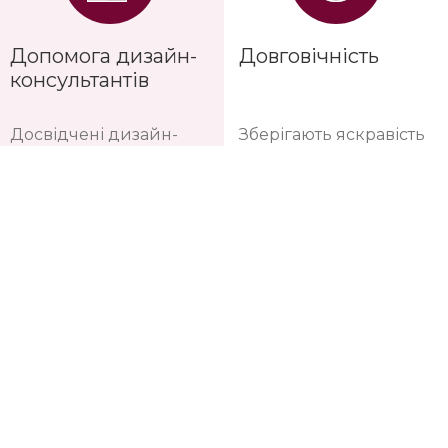
домашніх тварин чи
змінюються кожні 1-2
дітей, все легко
роки з урахуванням
витирається
останніх трендів
інтер'єрної моди
Допомога дизайн-
Довговічність
консультантів
Досвідчені дизайн-
Зберігають яскравість
консультанти
фарб протягом 10-12
допоможуть підібрати
років
саме ваш варіант та
порахувати потрібну