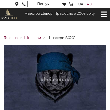
Пошук
UA
RU
Маестро Декор. Працюємо з 2005 року
Головна
Шпалери
Шпалери 86201