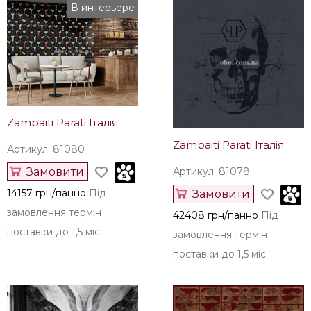
Erismann Німеччина
Артикул: 81082
Замовити
Артикул: 12276-47
14157 грн/панно
Під
Купити
замовлення термін
1759 грн/рул.
Залишилось
поставки до 1,5 міс.
28 рул.
В интерьере
Zambaiti Parati Італія
Zambaiti Parati Італія
Артикул: 81080