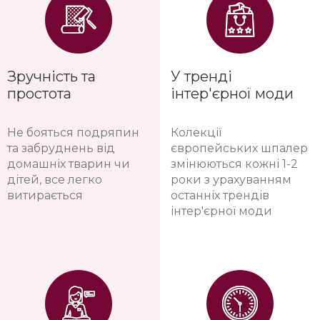
Ідеальне рішення для
Шпалери мають
новобудов, всі
визнані європейські
мікротріщини
сертифікати
від усадки будинку
екологічності, не
залишаються
виділяють шкідливих
невидимими під
речовин
шпалерами
Зручність та
У тренді
простота
інтер'єрної моди
Не бояться подряпин
Колекції
та забруднень від
європейських шпалер