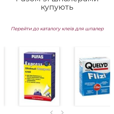
42408 грн/панно
Під
Замовити
замовлення термін
42408 грн/панно
Під
поставки до 1,5 міс.
замовлення термін
поставки до 1,5 міс.
Разом зі шпалерами
купують
Перейти до каталогу клеїв для шпалер