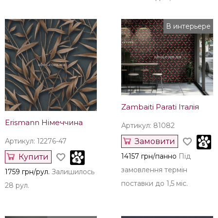
Erismann Німеччина
Erismann Німеччина
Артикул: 12279-38
Артикул: 12278-47
Купити
Замовити
1728 грн/рул.
Залишилось
1728 грн/рул.
Під
140 рул.
замовлення термін
поставки до 1,5 міс.
В интерьере
Zambaiti Parati Італія