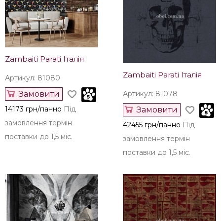
Замовити
Артикул: 12276-47
14173 грн/панно
Під
Купити
замовлення термін
1761 грн/рул.
Залишилось
поставки до 1,5 міс.
28 рул.
В интерьере
Zambaiti Parati Італія
Zambaiti Parati Італія
Артикул: 81080
Замовити
Артикул: 81078
14173 грн/панно
Під
Замовити