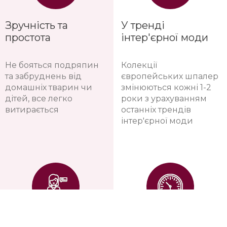
мікротріщини
сертифікати
від усадки будинку
екологічності, не
залишаються
виділяють шкідливих
невидимими під
речовин
шпалерами
Зручність та
У тренді
простота
інтер'єрної моди
Не бояться подряпин
Колекції
та забруднень від
європейських шпалер
домашніх тварин чи
змінюються кожні 1-2
дітей, все легко
роки з урахуванням
витирається
останніх трендів