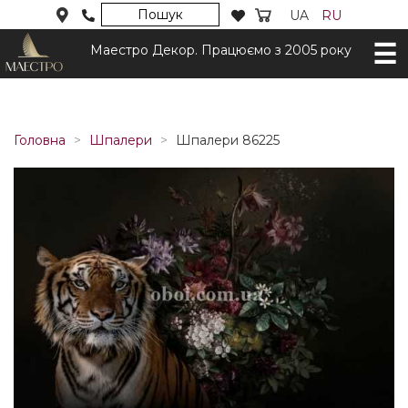
Пошук
UA
RU
Маестро Декор. Працюємо з 2005 року
Головна
Шпалери
Шпалери 86225