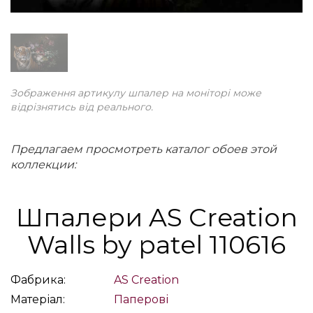
Зображення артикулу шпалер на моніторі може
відрізнятись від реального.
Предлагаем просмотреть каталог обоев этой
коллекции:
Шпалери AS Creation
Walls by patel 110616
Фабрика:
AS Creation
Матеріал:
Паперові