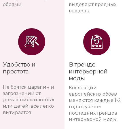
обоями
выделяют вредных
веществ
Удобство и
В тренде
простота
интерьерной
моды
Не боятся царапин и
Коллекции
загрязнений от
европейских обоев
домашних животных
меняются каждые 1-2
или детей, все легко
года с учетом
вытирается
последних трендов
интерьерной моды