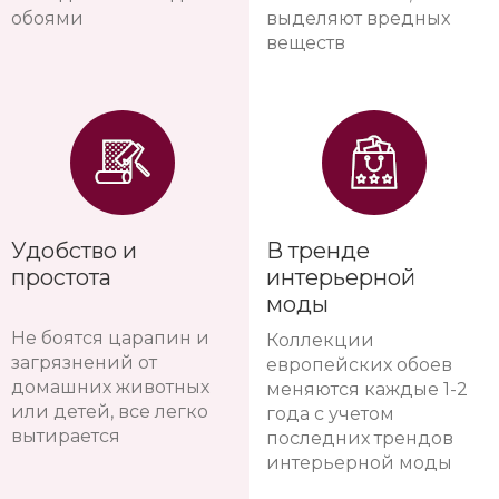
обоями
выделяют вредных
веществ
Удобство и
В тренде
простота
интерьерной
моды
Не боятся царапин и
Коллекции
загрязнений от
европейских обоев
домашних животных
меняются каждые 1-2
или детей, все легко
года с учетом
вытирается
последних трендов
интерьерной моды