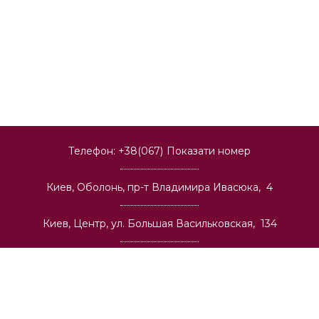
Телефон:
+38(067)
Показати номер
Киев, Оболонь, пр-т Владимира Ивасюка, 4
Киев, Центр, ул. Большая Васильковская, 134
Киев, Позняки, ул. Александра Мишуги, 2
Киев, Теремки, ул. Васильковская, 32