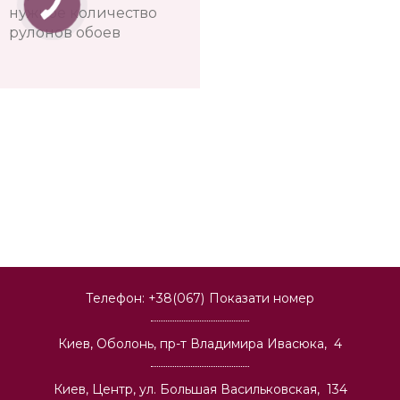
нужное количество
рулонов обоев
Телефон:
+38(067)
Показати номер
Киев, Оболонь, пр-т Владимира Ивасюка, 4
Киев, Центр, ул. Большая Васильковская, 134