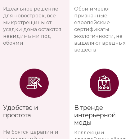
Идеальное решение
Обои имееют
для новостроек, все
признанные
микротрещины от
европейские
усадки дома остаются
сертификаты
невидимыми под
экологичности, не
обоями
выделяют вредных
веществ
Удобство и
В тренде
простота
интерьерной
моды
Не боятся царапин и
Коллекции
загрязнений от