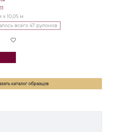
11
м x 10,05 м
алось всего 47 рулонов
азать каталог образцов