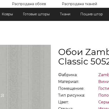
Распродажа обоев
Распродажа тканей
Ковры
Готовые шторы
Ткани
Пошив штор
Обои Zamba
Classic 505
Фабрика:
Zamba
Материал:
Вин
Помещение:
Гост
Тип рисунка:
Поло
Цвет:
Сер
Страна:
Итал