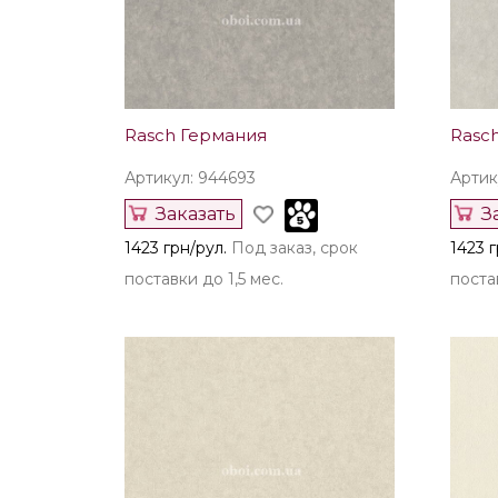
Rasch Германия
Rasc
Артикул: 944693
Артик
Заказать
З
1423 грн/рул.
Под заказ, срок
1423 г
поставки до 1,5 мес.
постав