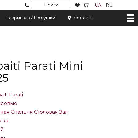
Поиск
UA
RU
Покрывала / Подушки
Контакты
iti Parati Mini
25
iti Parati
иловые
иная
Спальня
Столовая
Зал
ска
ый
ия