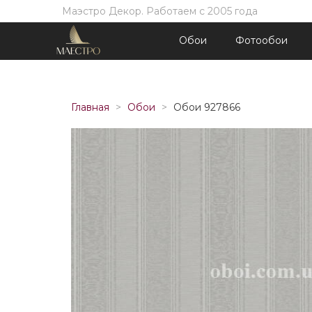
Маэстро Декор. Работаем с 2005 года
Обои
Фотообои
Главная
Обои
Обои 927866