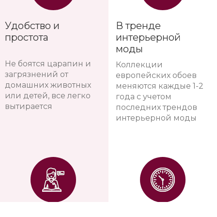
для новостроек, все
признанные
микротрещины от
европейские
усадки дома остаются
сертификаты
невидимыми под
экологичности, не
обоями
выделяют вредных
веществ
Удобство и
В тренде
простота
интерьерной
моды
Не боятся царапин и
Коллекции
загрязнений от
европейских обоев
домашних животных
меняются каждые 1-2