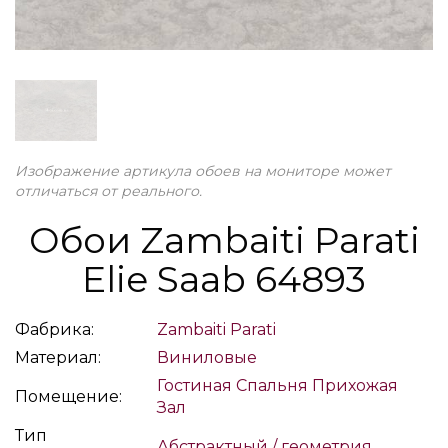
Изображение артикула обоев на мониторе может
отличаться от реального.
Обои Zambaiti Parati
Elie Saab 64893
Фабрика:
Zambaiti Parati
Материал:
Виниловые
Гостиная
Спальня
Прихожая
Помещение:
Зал
Тип
Абстрактный / геометрия