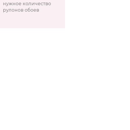
нужное количество
рулонов обоев
Телефон:
+38(067)
Показати номер
Киев, Оболонь, пр-т Владимира Ивасюка, 4
Киев, Центр, ул. Большая Васильковская, 134