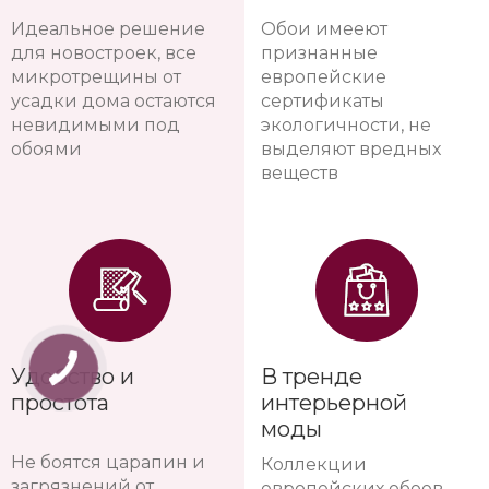
Идеальное решение
Обои имееют
для новостроек, все
признанные
микротрещины от
европейские
усадки дома остаются
сертификаты
невидимыми под
экологичности, не
обоями
выделяют вредных
веществ
Удобство и
В тренде
простота
интерьерной
моды
Не боятся царапин и
Коллекции
загрязнений от
европейских обоев