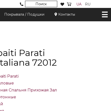
Поиск
UA
RU
Покрывала / Подушки
Контакты
iti Parati
Italiana 72012
iti Parati
иловые
иная
Спальня
Прихожая
Зал
тонные
ый
ия