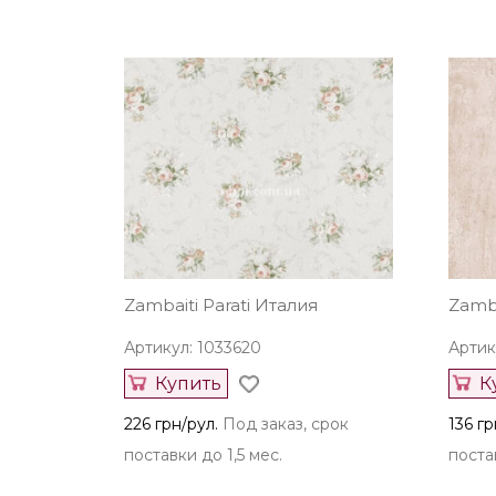
Zambaiti Parati Италия
Zamba
Артикул: 1033620
Артик
Купить
К
226 грн/рул.
Под заказ, срок
136 гр
поставки до 1,5 мес.
постав