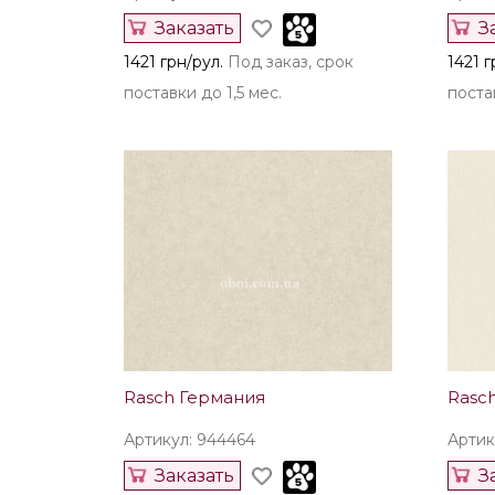
Заказать
З
1421 грн/рул.
Под заказ, срок
1421 г
поставки до 1,5 мес.
постав
Rasch Германия
Rasc
Артикул: 944464
Артик
Заказать
З