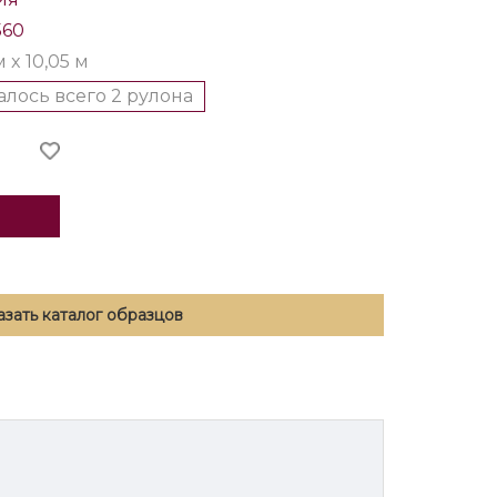
560
м x 10,05 м
алось всего 2 рулона
азать каталог образцов