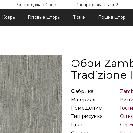
Распродажа обоев
Распродажа тканей
Ковры
Готовые шторы
Ткани
Пошив штор
Обои Zamba
Tradizione 
Фабрика:
Zamba
Материал:
Вин
Помещение:
Гост
Тип рисунка:
Одно
Цвет:
Сер
Страна:
Итал