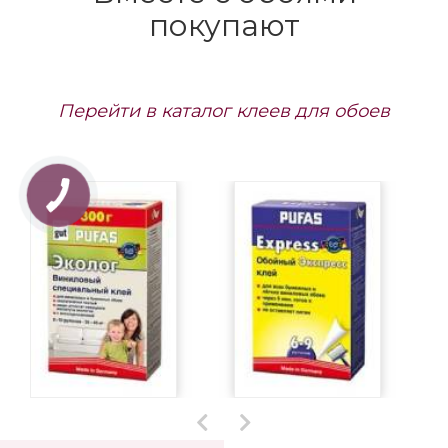
Заказать
Заказать
1472 грн/рул.
Под заказ,
1472 грн/рул.
Под заказ,
срок поставки до 1,5
срок поставки до 1,5
мес.
мес.
Вместе с обоями
покупают
Перейти в каталог клеев для обоев