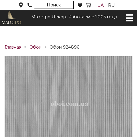
Поиск
UA
RU
Маэстро Декор. Работаем с 2005 года
Главная
Обои
Обои 924896