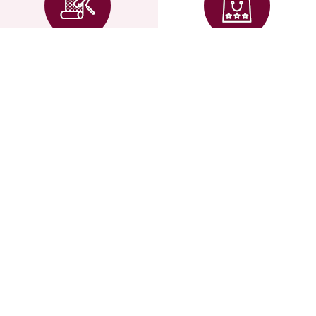
для новостроек, все
признанные
микротрещины от
европейские
усадки дома остаются
сертификаты
невидимыми под
экологичности, не
обоями
выделяют вредных
веществ
Удобство и
В тренде
простота
интерьерной
моды
Не боятся царапин и
Коллекции
загрязнений от
европейских обоев
домашних животных
меняются каждые 1-2