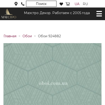
Поиск
UA
RU
Маэстро Декор. Работаем с 2005 года
Главная
Обои
Обои 924882