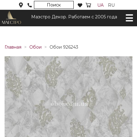
Поиск
UA
RU
Маэстро Декор. Работаем с 2005 года
Главная
Обои
Обои 926243