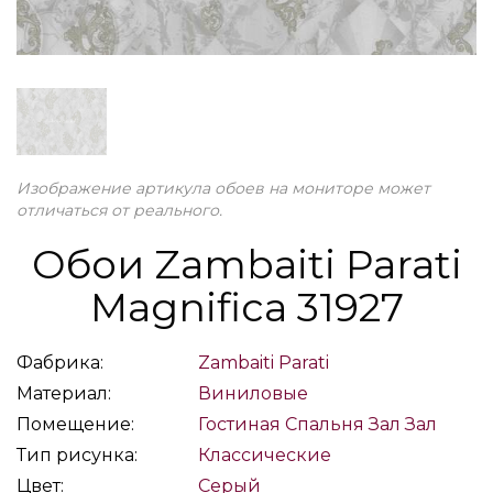
Изображение артикула обоев на мониторе может
отличаться от реального.
Обои Zambaiti Parati
Magnifica 31927
Фабрика:
Zambaiti Parati
Материал:
Виниловые
Помещение:
Гостиная
Спальня
Зал
Зал
Тип рисунка:
Классические
Цвет:
Серый