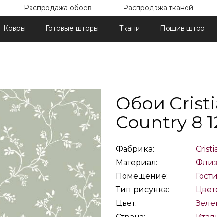
Распродажа обоев
Распродажа тканей
Ковры
Готовые шторы
Ткани
Пошив штор
Обои Cristi
Country 8 1
Фабрика:
Crist
Материал:
Флиз
Помещение:
Гост
Тип рисунка:
Цвет
Цвет:
Зеле
Страна:
Итал